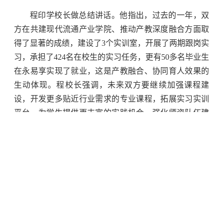
程印学校长做总结讲话。他指出，过去的一年，双
方在共建现代流通产业学院、推动产教深度融合方面取
得了显著的成绩，建设了3个实训室，开展了两期跟岗实
习，承担了424名在校生的实习任务，更有50多名毕业生
在永易享实现了就业，这是产教融合、协同育人效果的
生动体现。程校长强调，未来双方要继续加强课程建
设，开发更多贴近行业需求的专业课程，拓展实习实训
平台，为学生提供更丰富的实践机会，强化师资队伍建
设，打造“双师双能型”教师队伍，推动创新创业教育，
激发学生的创新思维与创业热情。希望双方继续保持开
放心态，积极探索应用型人才培养新模式，推动校企合
作迈向更高层次。
最后，校领导一行在朱金标总经理和公司其他高管
的陪同下考察了永易享公司的办公区域。王柏璇经理向