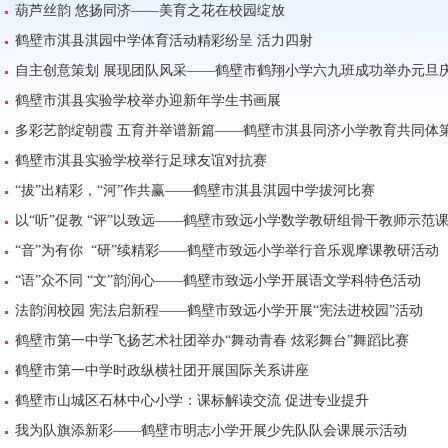
葫芦丝韵 悠扬同济——美育之花在校园绽放
鹤壁市淇县淇园中学体育活动精彩纷呈 活力四射
自主创意策划 展现团队风采——鹤壁市鹤翔小学六九班成功举办元旦
鹤壁市淇县实验学校举办迎新年学生书画展
多彩艺韵绽朝霞 五育并举谱新篇——鹤壁市淇县同济小学教育共同体第四
鹤壁市淇县实验学校举行足球友谊对抗赛
“拔”出精彩，“河”作共赢——鹤壁市淇县淇园中学拔河比赛
以“听”促教 “评”以致远——鹤壁市致远小学数学教研组骨干教师示范
“音”为有你 “研”续精彩——鹤壁市致远小学举行音乐观摩课教研活动
“语”众不同 “文”韵润心——鹤壁市致远小学开展语文学科特色活动
法韵润校园 宪法启新程——鹤壁市致远小学开展“宪法进校园”活动
鹤壁市第一中学飞扬艺术社团举办“舞动青春 炫彩舞台”舞蹈比赛
鹤壁市第一中学时政纵横社团开展国际关系讲座
鹤壁市山城区石林中心小学：课标解读交流 促进专业提升
我为队旗添新彩——鹤壁市明志小学开展少先队队会课展示活动