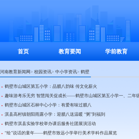
首页
教育要闻
学前教育
河南教育新闻网
校园资讯
中小学资讯
鹤壁
>
>
>
鹤壁市山城区第五小学：品腊八韵味 传文化薪火
趣味游考乐无穷 智慧闯关促成长——鹤壁市山城区第五小学一、二年
鹤壁市山城区石林中心小学：有爱有味过腊八
淇县高村镇朝阳雨露小学：迎腊八送温暖 “粥”到福到
鹤壁市淇县实验学校举办课后服务社团展演活动
“绘”说话的童年——鹤壁市致远小学举行美术学科作品展览