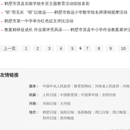
鹤壁市淇县实验学校冬至主题教育活动缤纷多彩
“听”而见长 “研”以致远——鹤壁市致远小学数学组名师课例观摩活动
鹤壁市第一中学举办红色征文评比活动
教案精研促成长 作业展评亮风采——鹤壁市淇县中小学作业教案展评
6
上一页
1
2
3
4
5
7
8
9
10
友情链接
媒体：
中国中央人民政府
|
教育部网站
|
河南省人民政府
|
河南
纸媒：
人民日报
|
中国教育报
|
中国青年报
|
光明日报
河南：
河南日报
|
大河报
地市：
鹤壁日报
|
洛阳日报
|
洛阳晚报
|
周口日报
|
周口晚报
|
郑州日报
|
郑州晚报