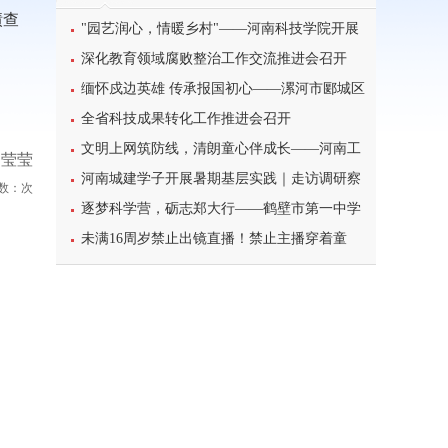
绩查
"园艺润心，情暖乡村"——河南科技学院开展
暑期三下乡心理健康宣讲活动
深化教育领域腐败整治工作交流推进会召开
缅怀戍边英雄 传承报国初心——漯河市郾城区
东街小学开展八一建军节主题特色教育活动
全省科技成果转化工作推进会召开
文明上网筑防线，清朗童心伴成长——河南工
贺莹莹
业大学北斗星筑梦志愿服务团队开展科普主题实
河南城建学子开展暑期基层实践｜走访调研察
数：
次
践课堂
民情，反诈宣传护平安
逐梦科学营，砺志郑大行——鹤壁市第一中学
学子参加2026年郑州大学高校科学营研学之旅纪
未满16周岁禁止出镜直播！禁止主播穿着童
实
装、校服等模仿未成年人直播