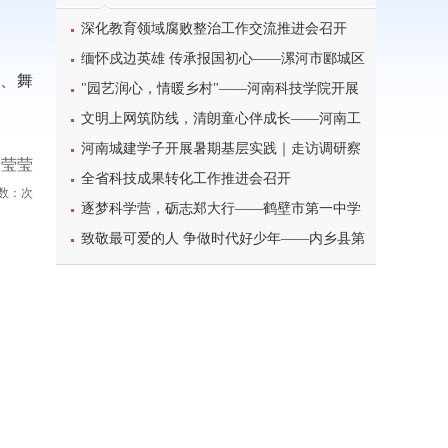
深化教育领域腐败整治工作交流推进会召开
缅怀戍边英雄 传承报国初心——漯河市郾城区
、舞
东街小学开展八一建军节主题特色教育活动
"园艺润心，情暖乡村"——河南科技学院开展
暑期三下乡心理健康宣讲活动
文明上网筑防线，清朗童心伴成长——河南工
业大学北斗星筑梦志愿服务团队开展科普主题实
河南城建学子开展暑期基层实践｜走访调研察
贺莹莹
践课堂
民情，反诈宣传护平安
全省科技成果转化工作推进会召开
数：
次
逐梦科学营，砺志郑大行——鹤壁市第一中学
学子参加2026年郑州大学高校科学营研学之旅纪
致敬最可爱的人 争做时代好少年——内乡县第
实
一小学开展暑期“八一”建军节主题实践活动