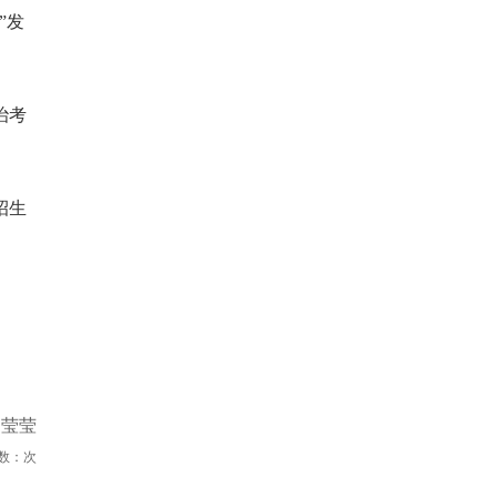
”发
治考
招生
贺莹莹
数：
次