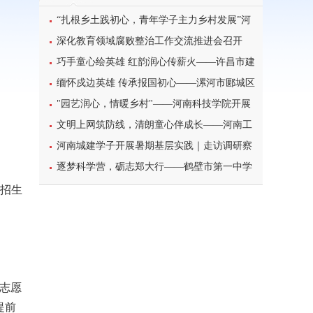
“扎根乡土践初心，青年学子主力乡村发展”河
南科技学院暑期三下乡
深化教育领域腐败整治工作交流推进会召开
巧手童心绘英雄 红韵润心传薪火——许昌市建
设路小学二年级主题活动
缅怀戍边英雄 传承报国初心——漯河市郾城区
东街小学开展八一建军节主题特色教育活动
"园艺润心，情暖乡村"——河南科技学院开展
暑期三下乡心理健康宣讲活动
文明上网筑防线，清朗童心伴成长——河南工
业大学北斗星筑梦志愿服务团队开展科普主题实
河南城建学子开展暑期基层实践｜走访调研察
践课堂
民情，反诈宣传护平安
逐梦科学营，砺志郑大行——鹤壁市第一中学
学子参加2026年郑州大学高校科学营研学之旅纪
《招生
实
行志愿
提前