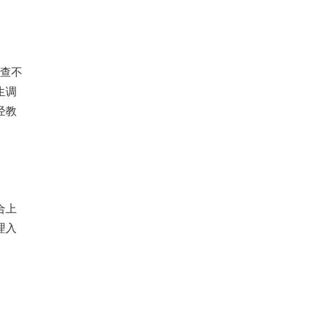
查不
生调
经教
合上
理入