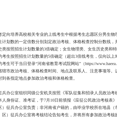
定向培养高校相关专业的上线考生中根据考生志愿区分男生物
生计划数的一定倍数分别划定政治考核、体格检查控制分数线，
史类按照招生计划数量的3倍确定；女生物理类、女生历史类和
的考生按照招生计划数量的5倍确定（超出3倍线考生，仅向以上
日登录“河南省教育考试院网站”（https://www.haeea.
省辖市政治考核、体格检查时间、地点及联系人、注意事项等。
时到各指定地点参加政治考核和体格检查。
征兵办公室组织同级公安机关按照《军队征集和招录人员政治考
人身份证、准考证，于7月10日前填报《应征公民政治考核表
区）征兵办公室负责；非河南省户籍的，由毕业学校所在地县（
、区）征兵办公室将考核结论告知考生，并将所有参加政治考核