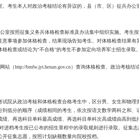
室。考生本人对政治考核结论有异议的，县（市、区）征兵办公
办公室按照征集义务兵体格检查标准及办法集中组织实施。考生
注意事项参加体格检查，结果现场告知考生。对体格检查结果有
格检查或结论为“不合格”的考生不参加定向培养军士招生录取
://bmfw.jyt.henan.gov.cn）查询体格检查、政治考核结
试院从政治考核和体格检查合格考生中，区分男、女生和物理
分到低分的顺序（成绩相同的考生，依次按语文数学两科之和、
成绩、再选科目单科最高成绩、再选科目单科次高成绩由高到低
校对进档考生按已公布的招生章程中的录取规则进行录取。征集志
公开征集志愿，按照计划缺额数量向院校投档。