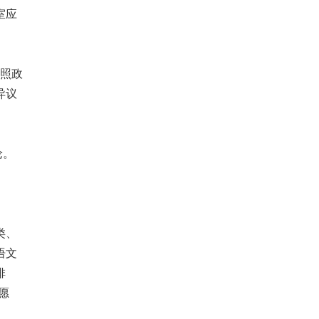
室应
按照政
异议
。
论。
类、
语文
排
愿