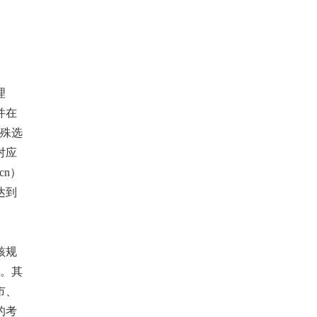
理
并在
特殊选
对应
cn）
达到
核规
》。其
市、
的考