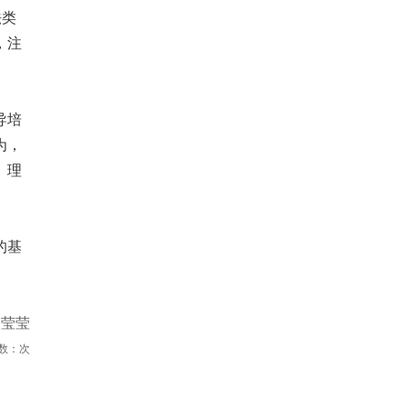
法类
，注
导培
为，
、理
的基
贺莹莹
数：
次