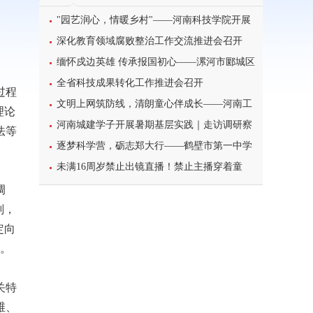
"园艺润心，情暖乡村"——河南科技学院开展
暑期三下乡心理健康宣讲活动
深化教育领域腐败整治工作交流推进会召开
缅怀戍边英雄 传承报国初心——漯河市郾城区
东街小学开展八一建军节主题特色教育活动
全省科技成果转化工作推进会召开
过程
文明上网筑防线，清朗童心伴成长——河南工
理论
业大学北斗星筑梦志愿服务团队开展科普主题实
河南城建学子开展暑期基层实践｜走访调研察
法等
践课堂
民情，反诈宣传护平安
逐梦科学营，砺志郑大行——鹤壁市第一中学
学子参加2026年郑州大学高校科学营研学之旅纪
未满16周岁禁止出镜直播！禁止主播穿着童
实
装、校服等模仿未成年人直播
调
划，
定向
策。
关特
维、