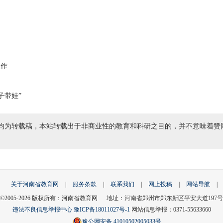
工作
子带娃”
均为转载稿，本站转载出于非商业性的教育和科研之目的，并不意味着赞
关于河南省教育网
|
服务条款
|
联系我们
|
网上投稿
|
网站导航
|
©2005-
2026
版权所有：河南省教育网 地址：河南省郑州市郑东新区平安大道197号
违法不良信息举报中心
豫ICP备18011027号-1
网站信息举报：0371-55633660
豫公网安备 41010502005033号