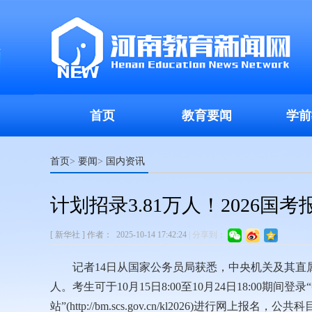
首页
教育要闻
学前
首页
要闻
国内资讯
>
>
计划招录3.81万人！2026国
[ 新华社 ]
作者：
2025-10-14 17:42:24
|
分享到：
记者14日从国家公务员局获悉，中央机关及其直属
人。考生可于10月15日8:00至10月24日18:00期
站”(http://bm.scs.gov.cn/kl2026)进