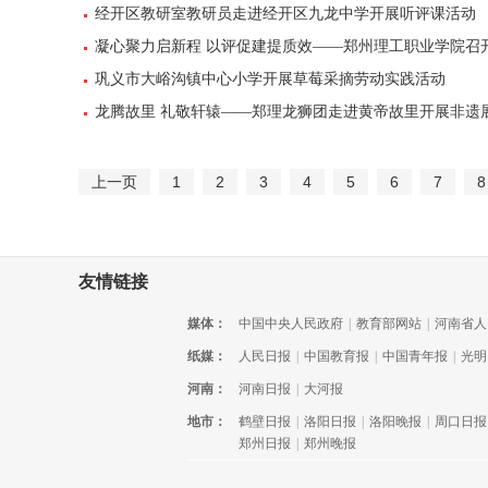
经开区教研室教研员走进经开区九龙中学开展听评课活动
凝心聚力启新程 以评促建提质效——郑州理工职业学院召
巩义市大峪沟镇中心小学开展草莓采摘劳动实践活动
龙腾故里 礼敬轩辕——郑理龙狮团走进黄帝故里开展非遗
上一页
1
2
3
4
5
6
7
8
友情链接
媒体：
中国中央人民政府
|
教育部网站
|
河南省人
纸媒：
人民日报
|
中国教育报
|
中国青年报
|
光明
河南：
河南日报
|
大河报
地市：
鹤壁日报
|
洛阳日报
|
洛阳晚报
|
周口日报
郑州日报
|
郑州晚报