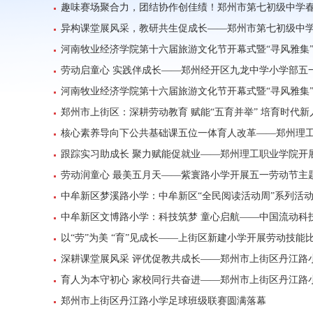
趣味赛场聚合力，团结协作创佳绩！郑州市第七初级中学
异构课堂展风采，教研共生促成长——郑州市第七初级中
河南牧业经济学院第十六届旅游文化节开幕式暨“寻风雅集
劳动启童心 实践伴成长——郑州经开区九龙中学小学部五
河南牧业经济学院第十六届旅游文化节开幕式暨“寻风雅集
郑州市上街区：深耕劳动教育 赋能“五育并举” 培育时代新
核心素养导向下公共基础课五位一体育人改革——郑州理
跟踪实习助成长 聚力赋能促就业——郑州理工职业学院开展
劳动润童心 最美五月天——紫寰路小学开展五一劳动节主
中牟新区梦溪路小学：中牟新区“全民阅读活动周”系列活
中牟新区文博路小学：科技筑梦 童心启航——中国流动科
以“劳”为美 “育”见成长——上街区新建小学开展劳动技能
深耕课堂展风采 评优促教共成长——郑州市上街区丹江路
育人为本守初心 家校同行共奋进——郑州市上街区丹江路
郑州市上街区丹江路小学足球班级联赛圆满落幕