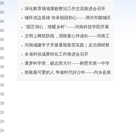
06
深化教育领域腐败整治工作交流推进会召开
06
缅怀戍边英雄 传承报国初心——漯河市郾城区
06
东街小学开展八一建军节主题特色教育活动
"园艺润心，情暖乡村"——河南科技学院开展
06
暑期三下乡心理健康宣讲活动
文明上网筑防线，清朗童心伴成长——河南工
06
业大学北斗星筑梦志愿服务团队开展科普主题实
河南城建学子开展暑期基层实践｜走访调研察
06
践课堂
民情，反诈宣传护平安
全省科技成果转化工作推进会召开
06
逐梦科学营，砺志郑大行——鹤壁市第一中学
30
学子参加2026年郑州大学高校科学营研学之旅纪
致敬最可爱的人 争做时代好少年——内乡县第
30
实
一小学开展暑期“八一”建军节主题实践活动
30
30
30
29
29
29