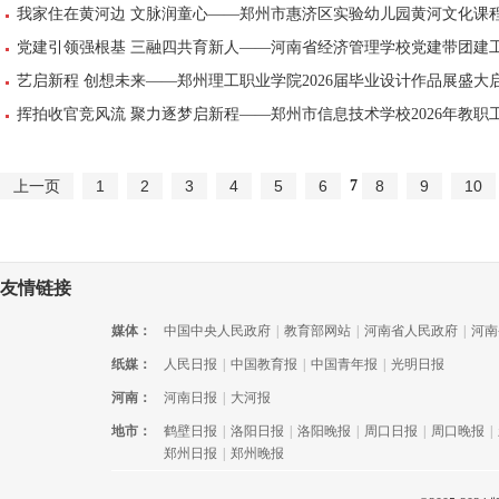
我家住在黄河边 文脉润童心——郑州市惠济区实验幼儿园黄河文化课
党建引领强根基 三融四共育新人——河南省经济管理学校党建带团建
艺启新程 创想未来——郑州理工职业学院2026届毕业设计作品展盛大
挥拍收官竞风流 聚力逐梦启新程——郑州市信息技术学校2026年教
7
上一页
1
2
3
4
5
6
8
9
10
友情链接
媒体：
中国中央人民政府
|
教育部网站
|
河南省人民政府
|
河南
纸媒：
人民日报
|
中国教育报
|
中国青年报
|
光明日报
河南：
河南日报
|
大河报
地市：
鹤壁日报
|
洛阳日报
|
洛阳晚报
|
周口日报
|
周口晚报
|
郑州日报
|
郑州晚报