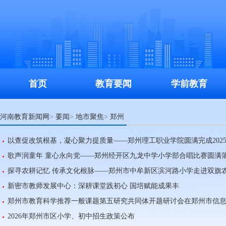
首页
教育要闻
学前教育
河南教育新闻网
要闻
地市聚焦
郑州
>
>
>
以查促改筑根基，凝心聚力提质量——郑州理工职业学院圆满完成2025
歌声润童年 童心永向党——郑州经开区九龙中学小学部合唱比赛圆满
探寻农耕记忆 传承文化根脉——郑州市中牟新区滨河路小学走进双旗
新密市教师发展中心：深耕课堂践初心 国培赋能成果丰
郑州市教育科学推荐一般课题第五研究共同体开题研讨会在郑州市信
2026年郑州市区小学、初中招生政策公布