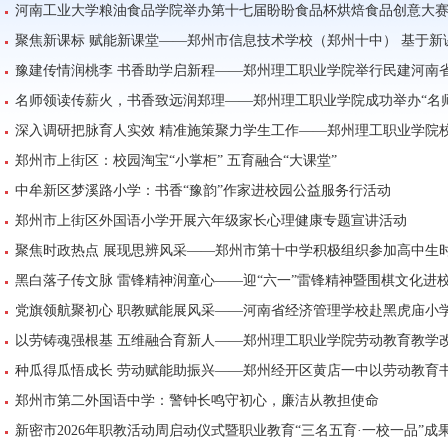
河南工业大学粮油食品学院举办第十七届盼盼食品杯烘焙食品创意大
聚焦新课标 赋能新课堂——郑州市信息技术学校（郑州十中） 基于
豫建传情润桃李 书香助学启新程——郑州理工职业学院举行民建河南省
名师领读传薪火，书香致远润郑理——郑州理工职业学院成功举办“名
深入调研把脉育人实效 精准施策聚力学生工作——郑州理工职业学院
郑州市上街区：校园淘宝“小掌柜” 五育融合“大课堂”
中牟新区梦溪路小学：书香“豫韵”作家进校园公益服务行活动
郑州市上街区外国语小学开展六年级家长心理健康专题宣讲活动
聚焦时政热点 展现思辨风采——郑州市第十中学积极组织参加高中生
黑白落子传文脉 雷锋精神润童心——迎“六一”雷锋精神暨围棋文化进校
党旗领航聚初心 职教赋能展风采——河南省经济管理学校赴黑虎庙小
以劳铸魂强根基 五维融合育新人——郑州理工职业学院劳动教育教学
种瓜得瓜悟成长 劳动赋能助振兴——郑州经开区黄店一中以劳动教育
郑州市第二外国语中学：警钟长鸣守初心，廉洁从教担使命
新密市2026年职教活动周启动仪式暨职业教育“三名五育·一校一品”成