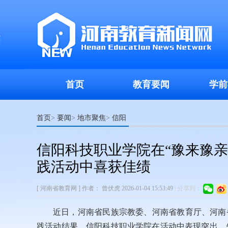
首页
教育要闻
学前
首页
要闻
地市聚焦
信阳
>
>
>
信阳科技职业学院在“豫来豫
践活动中喜获佳绩
[ 河南省教育网 ]
作者：
曾伏虎
2026-01-04 15:53:49
|
分享到：
近日，河南省民族宗教委、河南省教育厅、河南
践活动结果，信阳科技职业学院在活动中表现突出，