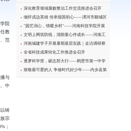
深化教育领域腐败整治工作交流推进会召开
缅怀戍边英雄 传承报国初心——漯河市郾城区
能学院
东街小学开展八一建军节主题特色教育活动
"园艺润心，情暖乡村"——河南科技学院开展
担任教
暑期三下乡心理健康宣讲活动
文明上网筑防线，清朗童心伴成长——河南工
雨、范
业大学北斗星筑梦志愿服务团队开展科普主题实
河南城建学子开展暑期基层实践｜走访调研察
践课堂
民情，反诈宣传护平安
全省科技成果转化工作推进会召开
逐梦科学营，砺志郑大行——鹤壁市第一中学
学子参加2026年郑州大学高校科学营研学之旅纪
致敬最可爱的人 争做时代好少年——内乡县第
传播与
实
一小学开展暑期“八一”建军节主题实践活动
化、中
持以铸
民族宗
0%；