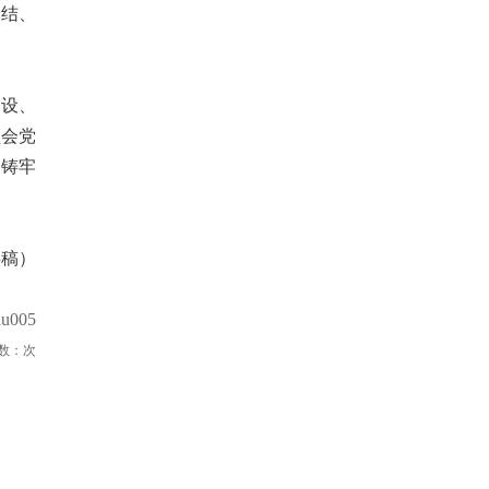
团结、
建设、
领会党
动铸牢
供稿）
u005
数：
次