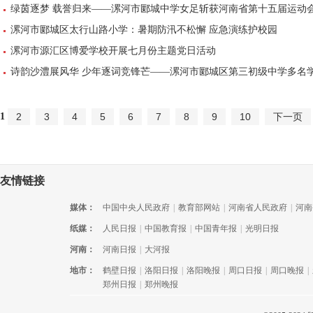
绿茵逐梦 载誉归来——漯河市郾城中学女足斩获河南省第十五届运动
漯河市郾城区太行山路小学：暑期防汛不松懈 应急演练护校园
漯河市源汇区博爱学校开展七月份主题党日活动
诗韵沙澧展风华 少年逐词竞锋芒——漯河市郾城区第三初级中学多名
1
2
3
4
5
6
7
8
9
10
下一页
友情链接
媒体：
中国中央人民政府
|
教育部网站
|
河南省人民政府
|
河南
纸媒：
人民日报
|
中国教育报
|
中国青年报
|
光明日报
河南：
河南日报
|
大河报
地市：
鹤壁日报
|
洛阳日报
|
洛阳晚报
|
周口日报
|
周口晚报
|
郑州日报
|
郑州晚报