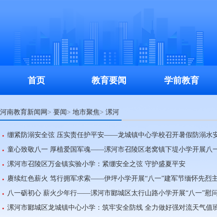
首页
教育要闻
学前教育
河南教育新闻网
要闻
地市聚焦
漯河
>
>
>
绷紧防溺安全弦 压实责任护平安——龙城镇中心学校召开暑假防溺水
童心致敬八一 厚植爱国军魂——漯河市召陵区老窝镇下堤小学开展八
漯河市召陵区万金镇实验小学：紧绷安全之弦 守护盛夏平安
赓续红色薪火 笃行拥军求索——伊坪小学开展“八一”建军节缅怀先烈
八一砺初心 薪火少年行——漯河市郾城区太行山路小学开展“八一”慰
漯河市郾城区龙城镇中心小学：筑牢安全防线 全力做好强对流天气值