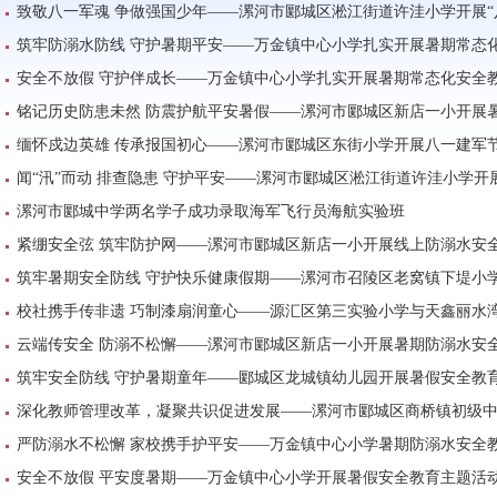
致敬八一军魂 争做强国少年——漯河市郾城区淞江街道许洼小学开展“
筑牢防溺水防线 守护暑期平安——万金镇中心小学扎实开展暑期常态
安全不放假 守护伴成长——万金镇中心小学扎实开展暑期常态化安全
铭记历史防患未然 防震护航平安暑假——漯河市郾城区新店一小开展
缅怀戍边英雄 传承报国初心——漯河市郾城区东街小学开展八一建军
闻“汛”而动 排查隐患 守护平安——漯河市郾城区淞江街道许洼小学
漯河市郾城中学两名学子成功录取海军飞行员海航实验班
紧绷安全弦 筑牢防护网——漯河市郾城区新店一小开展线上防溺水安
筑牢暑期安全防线 守护快乐健康假期——漯河市召陵区老窝镇下堤小
校社携手传非遗 巧制漆扇润童心——源汇区第三实验小学与天鑫丽水
云端传安全 防溺不松懈——漯河市郾城区新店一小开展暑期防溺水安
筑牢安全防线 守护暑期童年——郾城区龙城镇幼儿园开展暑假安全教
深化教师管理改革，凝聚共识促进发展——漯河市郾城区商桥镇初级中
严防溺水不松懈 家校携手护平安——万金镇中心小学暑期防溺水安全
安全不放假 平安度暑期——万金镇中心小学开展暑假安全教育主题活