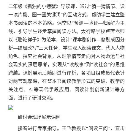
二年级《孤独的小螃蟹》导读课，通过“猜一猜情节、读
一读片段、圈一圈关键词”的互动方式，帮助学生建立整
本书阅读的基本策略。课堂以“预测—验证—归纳”为主
线，引导学生逐步掌握阅读方法。太行路学校卢萍老师
以《骆驼祥子》为范本，设计“课本剧创作—悲剧成因分
析—结局改写”三大任务，学生深入阅读课文、代入人物
角色、探究社会背景，从理解情节走向对人物命运与社
会现实的深层思考，实现从“读故事”到“读社会”的思维
跨越。课例展示后随即进行评析，各项目组成员代表针
对两节观摩课，在整本书阅读教学形式的突破、教学的
关注点、AI等现代手段应用、阅读计划创新设计等方
面，进行了研讨交流。
研讨会现场展示课例
接着进行专家指导。王飞教授以“阅读三问”，直击