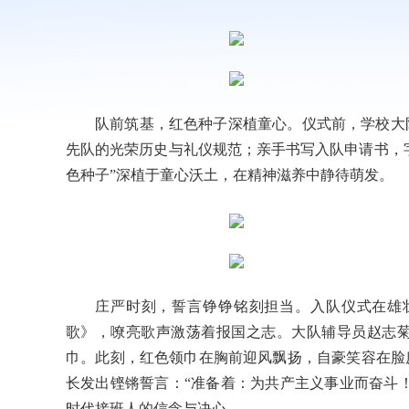
队前筑基，红色种子深植童心。仪式前，学校大
先队的光荣历史与礼仪规范；亲手书写入队申请书，字
色种子”深植于童心沃土，在精神滋养中静待萌发。
庄严时刻，誓言铮铮铭刻担当。入队仪式在雄
歌》，嘹亮歌声激荡着报国之志。大队辅导员赵志
巾。此刻，红色领巾在胸前迎风飘扬，自豪笑容在脸
长发出铿锵誓言：“准备着：为共产主义事业而奋斗！
时代接班人的信念与决心。