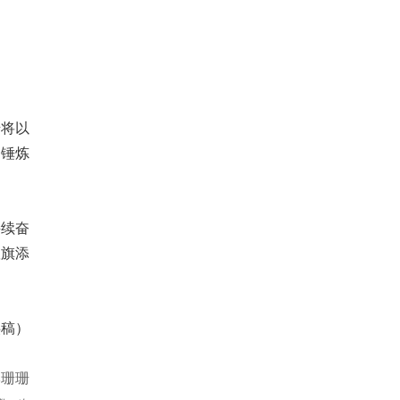
诺将以
中锤炼
接续奋
队旗添
供稿）
李珊珊