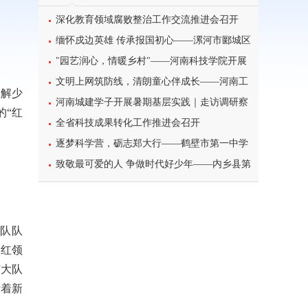
深化教育领域腐败整治工作交流推进会召开
缅怀戍边英雄 传承报国初心——漯河市郾城区
东街小学开展八一建军节主题特色教育活动
"园艺润心，情暖乡村"——河南科技学院开展
暑期三下乡心理健康宣讲活动
文明上网筑防线，清朗童心伴成长——河南工
理解少
业大学北斗星筑梦志愿服务团队开展科普主题实
河南城建学子开展暑期基层实践｜走访调研察
的“红
践课堂
民情，反诈宣传护平安
全省科技成果转化工作推进会召开
逐梦科学营，砺志郑大行——鹤壁市第一中学
学子参加2026年郑州大学高校科学营研学之旅纪
致敬最可爱的人 争做时代好少年——内乡县第
实
一小学开展暑期“八一”建军节主题实践活动
队队
的红领
随大队
示着新