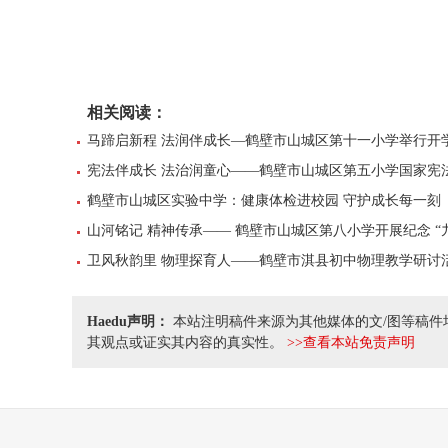
相关阅读：
马蹄启新程 法润伴成长—鹤壁市山城区第十一小学举行开
宪法伴成长 法治润童心——鹤壁市山城区第五小学国家宪
鹤壁市山城区实验中学：健康体检进校园 守护成长每一刻
山河铭记 精神传承—— 鹤壁市山城区第八小学开展纪念 “
卫风秋韵里 物理探育人——鹤壁市淇县初中物理教学研讨
Haedu声明：
本站注明稿件来源为其他媒体的文/图等稿件
其观点或证实其内容的真实性。
>>查看本站免责声明