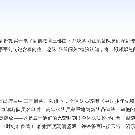
队部扎实开展了队前教育三部曲：系统学习让预备队员们深刻
字句句饱含着向往；趣味“队前闯关”检验认知，将一颗颗炽热
壮出旗曲中庄严启幕。队旗下，全体队员齐唱《中国少年先锋
菊宣读新队员名单后，高年级队员郑重地为新队员佩戴上鲜艳
庞绽放——这是属于他们的
光荣
时刻！全体队员紧握右拳，跟
”“时刻准备着！”稚嫩面庞写满坚毅，铮铮誓言响彻云霄，昭