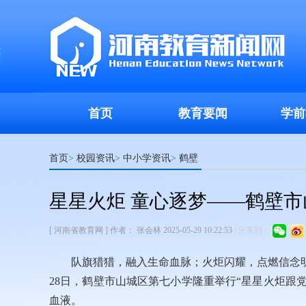
首页
教育要闻
学前
首页
校园资讯
中小学资讯
鹤壁
>
>
>
星星火炬 童心逐梦——鹤壁
[ 河南省教育网 ]
作者：
张会林
2025-05-29 10:22:53
|
分享到：
队旗猎猎，融入生命血脉；火炬闪耀，点燃信念
28日，鹤壁市山城区第七小学隆重举行“星星火炬跟
血液。