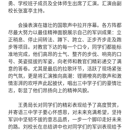
勇、学校班子成员及全体师生出席了汇演。汇演由副
校长张富亭主持。
会操表演在雄壮的国歌声中拉开序幕。各方阵都
尽最大努力以最佳精神面貌展示自己的军训成果：立
正稍息、停止间转法、蹲下、跨立、正步齐步走及跑
步等项目。对教官下达的每一个口令，同学们都能标
准地完成，他们高昂的士气、整齐的步伐、响亮的口
号、英姿挺拔的军姿，向老师和教官们精彩递交了满
意的答卷。尤其是最后的拉歌环节，活跃了现场紧张
的气氛，更是将汇演推向高潮：铿锵嘹亮的歌声和激
情澎湃的欢呼声此起披伏，唱出三中学子们的豪情壮
志，彰显了他们昂扬向上的精神风貌。
王勇局长对同学们的精彩表现给予了高度赞赏，
并寄语三中学子要心怀感恩，对未来充满希望，坚持
军训中坚韧不拔的意志品质，一步一个脚印走好未来
的路。刘校长在总结讲中也对同学们的军训表现给予