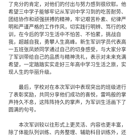
了充分的肯定，对他们的付出与努力感到很欣慰。他
希望三中学子能够牢记从军训中学习到的吃苦耐劳、
团结协作和顽强拼搏的精神，牢记艰苦朴素、纪律严
明和严谨严格的工作作风，切实践行明辨、笃行的校
训，在今后的学习生活中不怕苦、不怕累，挑战自
我，超越自我，勇攀人生高峰。新生军训学员代表高
一五班张凤娇同学通过自己的切身感受，与大家分享
了军训带给自己的品质与精神洗礼，表示对未来充满
希望，一定踏踏实实走好三年高中学习生活之旅，实
现人生的华丽升级。
最后，学校对在本次军训中表现突出的班级进行
了表彰奖励，共同分享他们成功的喜悦，雷鸣般的掌
声持久不息，这阵阵持久的掌声，为军训生活画下了
圆满的句号。
本次军训较以往形式上更灵活、内容也更丰富，
除了体能队列训练、内务整理、辅助科目训练外，还