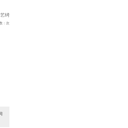
王艺锜
数：
次
同