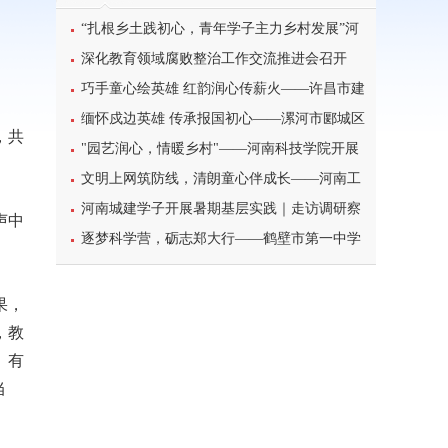
“扎根乡土践初心，青年学子主力乡村发展”河
南科技学院暑期三下乡
深化教育领域腐败整治工作交流推进会召开
巧手童心绘英雄 红韵润心传薪火——许昌市建
设路小学二年级主题活动
缅怀戍边英雄 传承报国初心——漯河市郾城区
，共
东街小学开展八一建军节主题特色教育活动
"园艺润心，情暖乡村"——河南科技学院开展
暑期三下乡心理健康宣讲活动
文明上网筑防线，清朗童心伴成长——河南工
业大学北斗星筑梦志愿服务团队开展科普主题实
河南城建学子开展暑期基层实践｜走访调研察
声中
践课堂
民情，反诈宣传护平安
逐梦科学营，砺志郑大行——鹤壁市第一中学
学子参加2026年郑州大学高校科学营研学之旅纪
实
果，
，教
、有
当