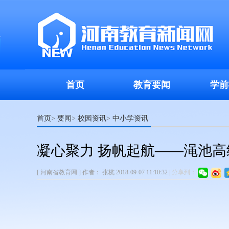
首页
教育要闻
学前
首页
要闻
校园资讯
中小学资讯
>
>
>
凝心聚力 扬帆起航——渑池
[ 河南省教育网 ]
作者：
张杭
2018-09-07 11:10:32
|
分享到：