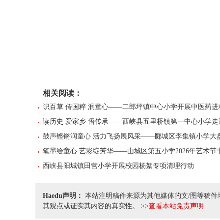
相关阅读：
识百草 传国粹 润童心——二郎坪镇中心小学开展中医药
读历史 爱家乡 悟传承——西峡县五里桥镇第一中心小学
鼓声铿锵润童心 活力飞扬展风采——郾城区李集镇小学大
笔墨绘童心 艺彩绽芳华——山城区第五小学2026年艺术节
西峡县阳城镇田营小学开展校园杨絮专项清理行动
Haedu声明：
本站注明稿件来源为其他媒体的文/图等稿件
其观点或证实其内容的真实性。
>>查看本站免责声明