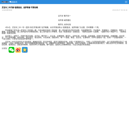
校园资讯
灵宝市二中开展“砥砺奋进，追梦青春”军事训练
河南省教育网
2018-09-07 09:38:38
走齐步 整齐划一
站军姿 威武雄壮
敬军礼 动作标准
9月4日，灵宝市二中一年一度的“新生军事训练”拉开帷幕。本次军事训练以“砥砺奋进，追梦青春”为主题，历时整整一个周。
军训是每个学生进入灵宝市二中的第一课，今年训练共包括三项内容：第一项内容为队列队形训练，包括报数呼号，齐步跑步，军姿跨立，四面转法，携凳上下
楼梯，应急疏散等；第二项内容为内务整理训练；第三项内容为入学教育，包括《我爱我班》主题班会、《唱响主旋律》红歌赛、《遵规守纪》制度学习、《我拼就
能赢》拓展活动等。
运动场上，骄阳下，同学们挥汗如雨。走齐步，整齐划一；走正步，步履矫健；敬军礼，动作标准；站军姿，英姿飒爽。同学们身姿挺拔，步履铿锵，目光坚
定，令人热血沸腾。休息间隙，规范有序，接龙游戏，众志成城，团结协作。每一个班级，教官、班主任、任课老师、同学们凝聚在一起，形成一个坚强的集体，一
个战斗团队，力争在军训活动中誓夺第一。
灵宝市二中不仅是学生生活的家园，精神的乐园，知识的学园，是学子圆梦的宝地，也是一片希望的沃土，有着一个优秀的师生团队，这个优秀的团队闯过了“枪
林弹雨”，创造了辉煌和传奇。她不仅将教育教学放在第一位，更重视学生德育教育，体能训练，意志力的锻炼，心理教育和抗挫折能力，重在培养学生文明素质、组
织纪律、集体意识、团结协作精神，培养同学们不畏困难，朝气蓬勃，奋发向上的精神状态，为自己的美好未来奠基。
分享到：