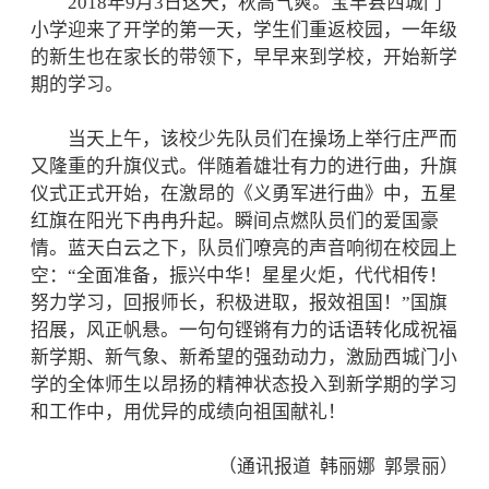
2018年9月3日这天，秋高气爽。宝丰县西城门
小学迎来了开学的第一天，学生们重返校园，一年级
的新生也在家长的带领下，早早来到学校，开始新学
期的学习。
当天上午，该校少先队员们在操场上举行庄严而
又隆重的升旗仪式。伴随着雄壮有力的进行曲，升旗
仪式正式开始，在激昂的《义勇军进行曲》中，五星
红旗在阳光下冉冉升起。瞬间点燃队员们的爱国豪
情。蓝天白云之下，队员们嘹亮的声音响彻在校园上
空：“全面准备，振兴中华！星星火炬，代代相传！
努力学习，回报师长，积极进取，报效祖国！”国旗
招展，风正帆悬。一句句铿锵有力的话语转化成祝福
新学期、新气象、新希望的强劲动力，激励西城门小
学的全体师生以昂扬的精神状态投入到新学期的学习
和工作中，用优异的成绩向祖国献礼！
（通讯报道 韩丽娜 郭景丽）