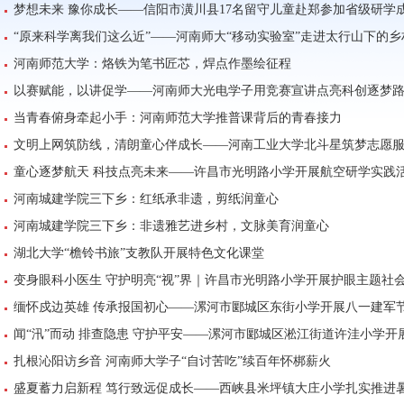
梦想未来 豫你成长——信阳市潢川县17名留守儿童赴郑参加省级研学
“原来科学离我们这么近”——河南师大“移动实验室”走进太行山下的乡
河南师范大学：烙铁为笔书匠芯，焊点作墨绘征程
以赛赋能，以讲促学——河南师大光电学子用竞赛宣讲点亮科创逐梦
当青春俯身牵起小手：河南师范大学推普课背后的青春接力
文明上网筑防线，清朗童心伴成长——河南工业大学北斗星筑梦志愿
童心逐梦航天 科技点亮未来——许昌市光明路小学开展航空研学实践
河南城建学院三下乡：红纸承非遗，剪纸润童心
河南城建学院三下乡：非遗雅艺进乡村，文脉美育润童心
湖北大学“檐铃书旅”支教队开展特色文化课堂
变身眼科小医生 守护明亮“视”界｜许昌市光明路小学开展护眼主题社
缅怀戍边英雄 传承报国初心——漯河市郾城区东街小学开展八一建军
闻“汛”而动 排查隐患 守护平安——漯河市郾城区淞江街道许洼小学
扎根沁阳访乡音 河南师大学子“自讨苦吃”续百年怀梆薪火
盛夏蓄力启新程 笃行致远促成长——西峡县米坪镇大庄小学扎实推进