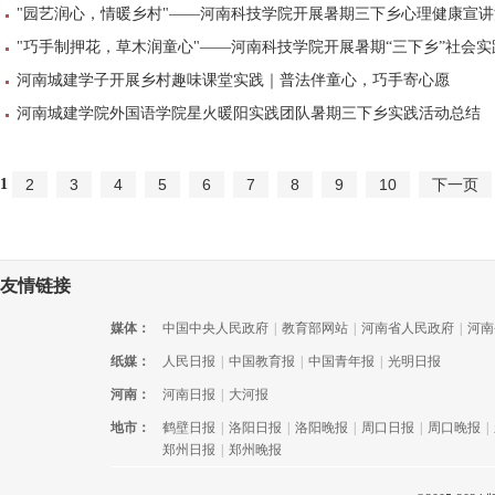
"园艺润心，情暖乡村"——河南科技学院开展暑期三下乡心理健康宣讲
"巧手制押花，草木润童心"——河南科技学院开展暑期“三下乡”社会实
河南城建学子开展乡村趣味课堂实践｜普法伴童心，巧手寄心愿
河南城建学院外国语学院星火暖阳实践团队暑期三下乡实践活动总结
1
2
3
4
5
6
7
8
9
10
下一页
友情链接
媒体：
中国中央人民政府
|
教育部网站
|
河南省人民政府
|
河南
纸媒：
人民日报
|
中国教育报
|
中国青年报
|
光明日报
河南：
河南日报
|
大河报
地市：
鹤壁日报
|
洛阳日报
|
洛阳晚报
|
周口日报
|
周口晚报
|
郑州日报
|
郑州晚报