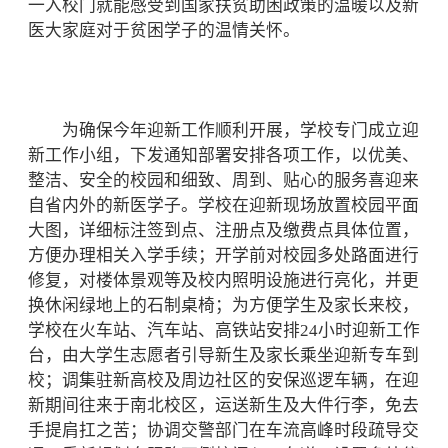
一入校门就能感受到国家扶贫助困政策的温暖以及新
医大家庭对于贫困学子的温情关怀。
为确保今年迎新工作顺利开展，学校专门成立迎
新工作小组，下发通知部署安排各项工作，以优美、
整洁、安全的校园和细致、周到、贴心的服务喜迎来
自省内外的新医学子。学校在迎新现场放置校园平面
大图，详细标注签到点、注册点及缴费点具体位置，
方便办理相关入学手续；开学前对校园多处路面进行
修复，对楼体景观等及校内照明设施进行亮化，并更
换休闲绿地上的石制桌椅；为方便学生及家长来校，
学校在火车站、汽车站、高铁站安排24小时迎新工作
台，由大学生志愿者引导新生及家长乘坐迎新专车到
校；调集驻新高校及周边社区的安保巡逻车辆，在迎
新期间往来于南北校区，运送新生及大件行李，免去
手提肩扛之苦；协调交警部门在车流高峰时段疏导交