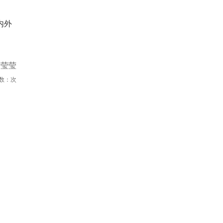
内外
贺莹莹
数：
次