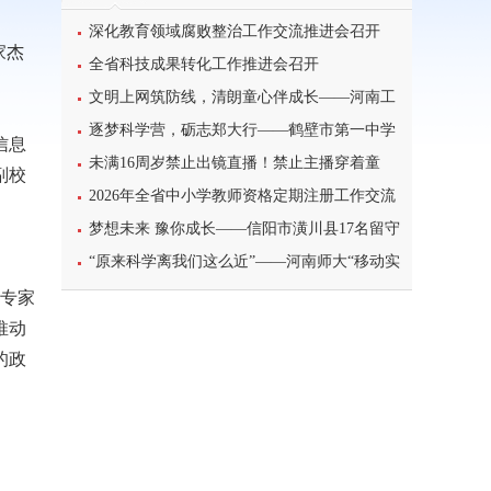
深化教育领域腐败整治工作交流推进会召开
家杰
全省科技成果转化工作推进会召开
文明上网筑防线，清朗童心伴成长——河南工
业大学北斗星筑梦志愿服务团队开展科普主题实
逐梦科学营，砺志郑大行——鹤壁市第一中学
信息
践课堂
学子参加2026年郑州大学高校科学营研学之旅纪
未满16周岁禁止出镜直播！禁止主播穿着童
副校
实
装、校服等模仿未成年人直播
2026年全省中小学教师资格定期注册工作交流
暨信息系统使用培训班举办
梦想未来 豫你成长——信阳市潢川县17名留守
儿童赴郑参加省级研学成长营活动
“原来科学离我们这么近”——河南师大“移动实
验室”走进太行山下的乡村课堂
士专家
推动
的政