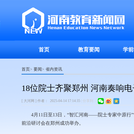
首页
教育要闻
学前
首页
要闻
省内资讯
>
>
18位院士齐聚郑州 河南奏响
[ 大河网 ]
作者：
2025-04-14 17:14:35
|
分享到：
4月11日至13日，“智汇河南——院士专家中原
前沿研讨会在郑州成功举办。