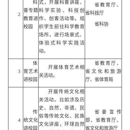
科
式，开展科普讲座、
省教育厅、
普专题
科学实验、科技创
省科技厅
2
教育进
作、创客活动等。组
省科协
校园
织学生前往科学教育
场所，进行场景式、
体验式科学实践活
动。
体
省教育厅、
开展体育艺术相
3
育艺术
省文化和旅游
关活动。
进校园
厅、省体育局
开展传统文化相
关活动。比如涉及历
史、自然、非遗、民
传
省委宣传
俗等传统文化、民族
4
统文化
部、省教育厅、
文化讲座，环球自然
进校园
省文化和旅游厅