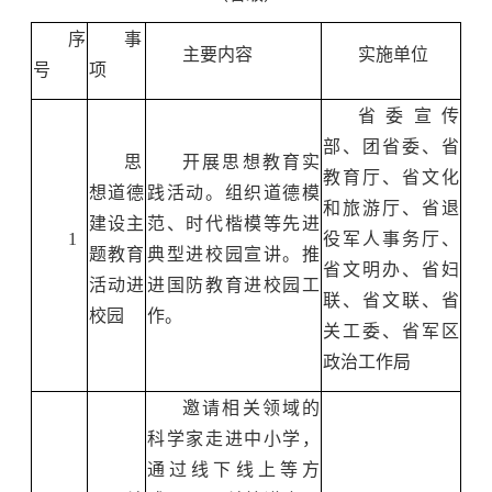
序
事
主要内容
实施单位
号
项
省委宣传
部、团省委、省
思
开展思想教育实
教育厅、省文化
想道德
践活动。组织道德模
和旅游厅、省退
建设主
范、时代楷模等先进
1
役军人事务厅、
题教育
典型进校园宣讲。推
省文明办、省妇
活动进
进国防教育进校园工
联、省文联、省
校园
作。
关工委、省军区
政治工作局
邀请相关领域的
科学家走进中小学，
通过线下线上等方