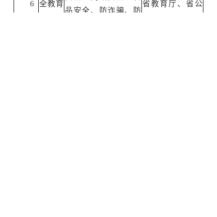
6
全教育
省教育厅、省公
品安全、防诈骗、防
进校园
安厅、省食安
欺凌宣传教育、反
办、省消防救援
恐、禁毒等。
总队
传染病防控科普
知识宣传、急救、心
健
理健康教育、学生常
省教育厅、
康教育
7
见病和健康影响因素
省卫健委、省疾
进
监测调查、常见病干
控局、省妇联
校园
预、饮用水安全等活
动。
法
教育系统法治教
省委网信
治教育
育宣传周、普法宣传
办、省教育厅、
8
进校园、学生“学宪法
省公安厅、省司
进
讲宪法”教育活动等。
法厅
校园