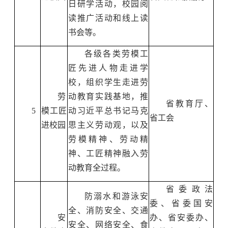
日研学活动，校园阅
读推广活动和线上读
书会等。
各级各类劳模工
匠先进人物走进学
校，组织学生走进劳
劳
动教育实践基地，推
省教育厅、
5
模工匠
动习近平总书记马克
省工会
进校园
思主义劳动观，以及
劳模精神、劳动精
神、工匠精神融入劳
动教育全过程。
省委政法
防溺水和游泳安
委、省委国安
全、消防安全、交通
安
办、省安委办、
安全、网络安全、食