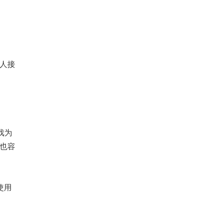
人接
戏为
也容
使用