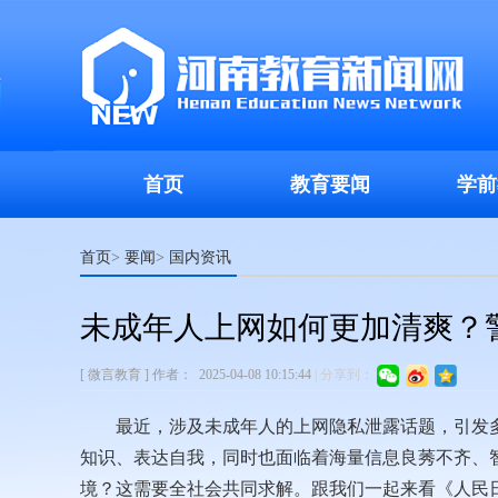
首页
教育要闻
学前
首页
要闻
国内资讯
>
>
未成年人上网如何更加清爽？
[ 微言教育 ]
作者：
2025-04-08 10:15:44
|
分享到：
最近，涉及未成年人的上网隐私泄露话题，引发多方
知识、表达自我，同时也面临着海量信息良莠不齐、
境？这需要全社会共同求解。跟我们一起来看《人民