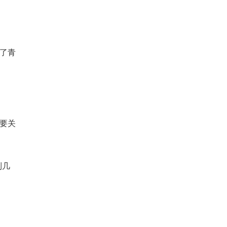
了青
要关
到几