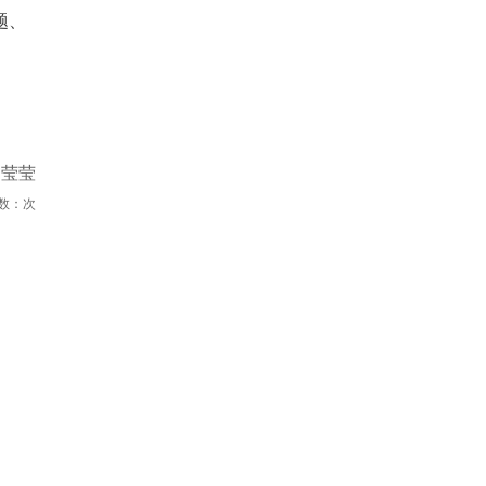
题、
贺莹莹
数：
次