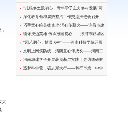
“扎根乡土践初心，青年学子主力乡村发展”河
南科技学院暑期三下乡
深化教育领域腐败整治工作交流推进会召开
巧手童心绘英雄 红韵润心传薪火——许昌市建
患，
设路小学二年级主题活动
缅怀戍边英雄 传承报国初心——漯河市郾城区
东街小学开展八一建军节主题特色教育活动
"园艺润心，情暖乡村"——河南科技学院开展
暑期三下乡心理健康宣讲活动
文明上网筑防线，清朗童心伴成长——河南工
业大学北斗星筑梦志愿服务团队开展科普主题实
河南城建学子开展暑期基层实践｜走访调研察
践课堂
民情，反诈宣传护平安
逐梦科学营，砺志郑大行——鹤壁市第一中学
学子参加2026年郑州大学高校科学营研学之旅纪
实
放大
骚