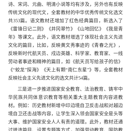
诗、宋词、元曲、明清小说等均有涉及，另外也有反映
传统文化的现代文，全套教材的中华优秀传统文化选文
共353篇。语文教材还增加了红色经典篇目，新选入了
《雷锋日记二则》《井冈翠竹》《山地回忆》《我是青
年》等课文。此外，语文教材增选了体现社会主义先进
文化的篇目，比如，反映黄文秀事迹的《青春之光》，
反映新时代航天员、戍边英雄、科学家、教育家、一线
劳动者事迹和精神的篇目，如《航天员写给孩子的信》
《“蛟龙”探海》《天上有颗“南仁东星”》等，全套教材
反映社会主义先进文化的选文共计54篇。
三是进一步推进国家安全教育、法治教育、铸牢中
华民族共同体意识教育等相关重大主题教育内容进教
材。例如：历史教材新增中印边境自卫反击战和对越边
境自卫还击战等内容，让学生深入领会国家安全是头等
大事、维护国家安全人人有责的道理。此外，教材还通
过增选篇目、设置专题等方式，加强劳动教育、国防教