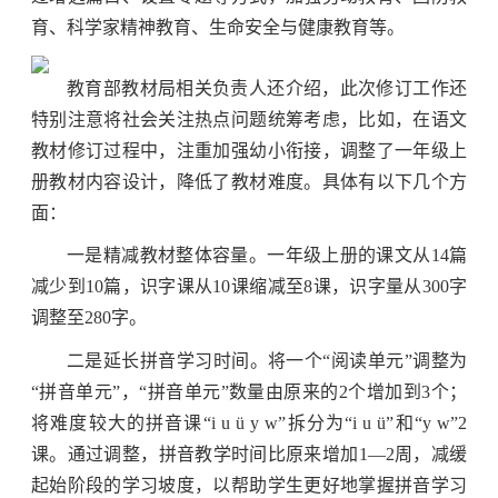
育、科学家精神教育、生命安全与健康教育等。
教育部教材局相关负责人还介绍，此次修订工作还
特别注意将社会关注热点问题统筹考虑，比如，在语文
教材修订过程中，注重加强幼小衔接，调整了一年级上
册教材内容设计，降低了教材难度。具体有以下几个方
面：
一是精减教材整体容量。一年级上册的课文从14篇
减少到10篇，识字课从10课缩减至8课，识字量从300字
调整至280字。
二是延长拼音学习时间。将一个“阅读单元”调整为
“拼音单元”，“拼音单元”数量由原来的2个增加到3个；
将难度较大的拼音课“i u ü y w”拆分为“i u ü”和“y w”2
课。通过调整，拼音教学时间比原来增加1—2周，减缓
起始阶段的学习坡度，以帮助学生更好地掌握拼音学习