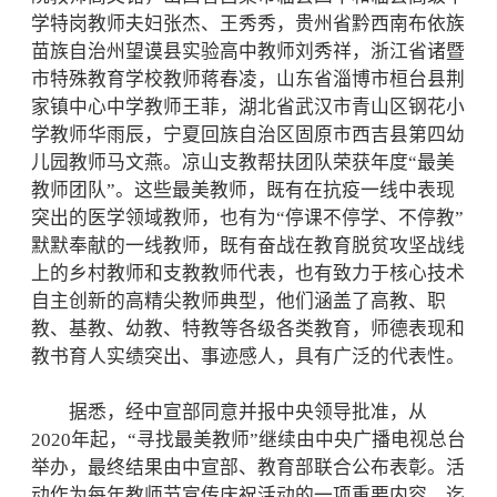
学特岗教师夫妇张杰、王秀秀，贵州省黔西南布依族
苗族自治州望谟县实验高中教师刘秀祥，浙江省诸暨
市特殊教育学校教师蒋春凌，山东省淄博市桓台县荆
家镇中心中学教师王菲，湖北省武汉市青山区钢花小
学教师华雨辰，宁夏回族自治区固原市西吉县第四幼
儿园教师马文燕。凉山支教帮扶团队荣获年度“最美
教师团队”。这些最美教师，既有在抗疫一线中表现
突出的医学领域教师，也有为“停课不停学、不停教”
默默奉献的一线教师，既有奋战在教育脱贫攻坚战线
上的乡村教师和支教教师代表，也有致力于核心技术
自主创新的高精尖教师典型，他们涵盖了高教、职
教、基教、幼教、特教等各级各类教育，师德表现和
教书育人实绩突出、事迹感人，具有广泛的代表性。
据悉，经中宣部同意并报中央领导批准，从
2020年起，“寻找最美教师”继续由中央广播电视总台
举办，最终结果由中宣部、教育部联合公布表彰。活
动作为每年教师节宣传庆祝活动的一项重要内容，迄