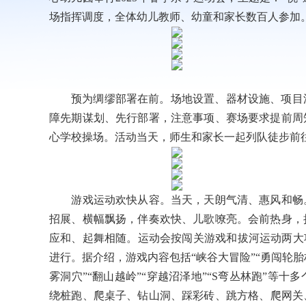
场指挥调度，全体幼儿教师、幼童和家长数百人参加
预为绸缪部署在前。场地设置、器材设施、项目
障先期谋划、先行部署，注意事项、赛场要求提前周
心学校操场。活动当天，师生和家长一起列队徒步前
游戏运动欢快从容。当天，天朗气清、惠风和畅。
招展、横幅飘扬，伴奏欢快、儿歌嘹亮。会前热身，
应和、起舞相随。运动会按闯关游戏和拔河运动两大
进行。据介绍，游戏内容包括“峡谷大冒险”“勇闯轮胎林”
雾洞穴”“翻山越岭”“穿越沼泽地”“S弯丛林跑”等
绕桩跑、爬桌子、钻山洞、踩彩砖、跳方格、爬网关