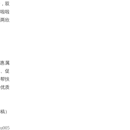
行，双
方啦啦
负两欣
惠属
长、促
项帮扶
造优质
供稿）
u005