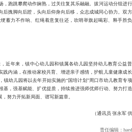
扬，跑跳攀爬动作娴熟，过关往复其乐融融。拔河运动分组进
手向后拽脚向后蹬，头向后仰身向后移，众志成城同心协力。双
大绠蓄力不作响、红绳着意复往还，吹哨举旗起喝彩、释手胜
示，近年来，镇中心幼儿园和镇属各幼儿园坚持幼儿教育公益普
富实践内涵，在推动家校共育、增进亲子感情，护航儿童健康成
，镇幼儿园将以去年开始实施的“国培计划”周口市幼儿教育专
根基，强基赋能、扩优提质，持续推进强师优师行动、努力打
展，努力开拓新局面、谱写新篇章。
（通讯员 张永军 
责任编辑：haed