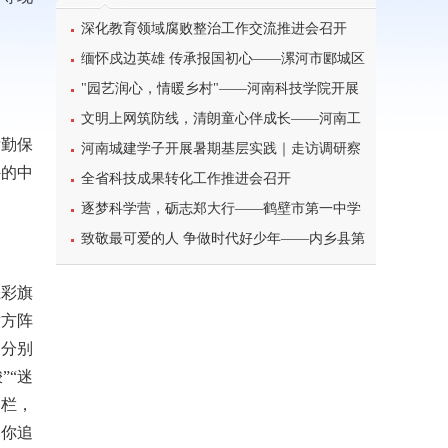
深化教育领域腐败整治工作交流推进会召开
缅怀戍边英雄 传承报国初心——漯河市郾城区
东街小学开展八一建军节主题特色教育活动
"园艺润心，情暖乡村"——河南科技学院开展
暑期三下乡心理健康宣讲活动
文明上网筑防线，清朗童心伴成长——河南工
后勤保
业大学北斗星筑梦志愿服务团队开展科普主题实
河南城建学子开展暑期基层实践｜走访调研察
外的中
践课堂
民情，反诈宣传护平安
全省科技成果转化工作推进会召开
逐梦科学营，砺志郑大行——鹤壁市第一中学
学子参加2026年郑州大学高校科学营研学之旅纪
致敬最可爱的人 争做时代好少年——内乡县第
实
一小学开展暑期“八一”建军节主题实践活动
彩旗
童方阵
容分别
”“迷
栅栏，
们你追