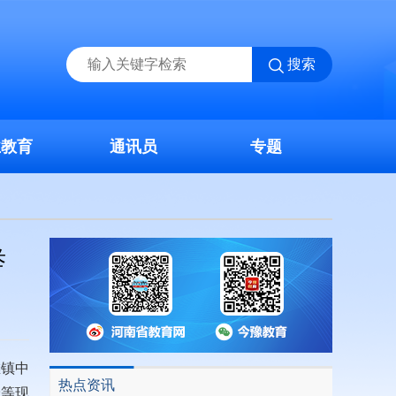
搜索
业教育
通讯员
专题
举
滩镇中
热点资讯
珍等现