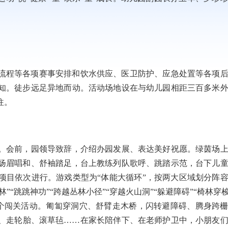
。
流程等各项赛事安排和饮水供应、医卫防护、应急处置等各项
知。徒步远足异地而动。活动场地设在与幼儿园相距三百多米
往。
会前，园领导致辞，介绍办园发展、表达美好祝愿。绿茵场上
扬眉唱和、舒袖踏足，台上教练列队歌呼、跳踏示范，台下儿
项目依次进行。游戏类型为“体能大循环”，按两大区域划分阵
“跳跳神功”“跨越丛林小径”“穿越火山洞”“躲避障碍”“椅林穿梭
十多个闯关活动。匍匐穿洞穴、舒臂走木桥，闪转避障碍、腾身跨
、走轮胎、滚草毡……在家长陪伴下、在老师护卫中，小朋友