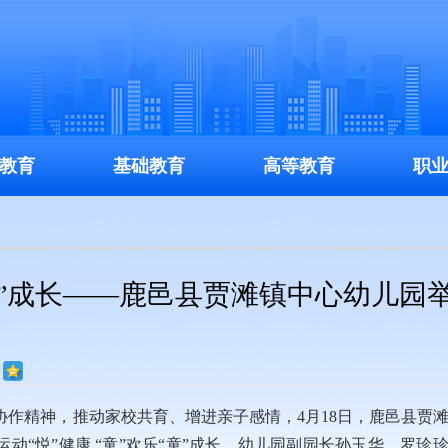
教育
基础教育
高等教育
职
乐“童”成长——鹿邑县贾滩镇中心幼儿园
作精神，推动家校共育、增进亲子感情，4月18日，鹿邑县贾
运动“悦”健康 “童”欢乐“童”成长。幼儿园副园长孙玉华、罗珍