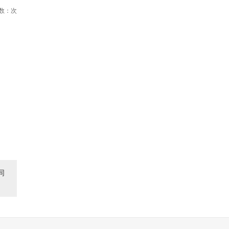
数：
次
同