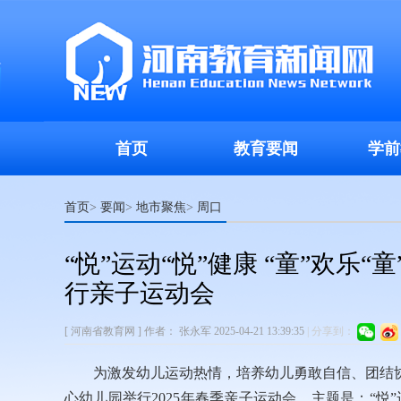
首页
教育要闻
学前
首页
要闻
地市聚焦
周口
>
>
>
“悦”运动“悦”健康 “童”欢
行亲子运动会
[ 河南省教育网 ]
作者：
张永军
2025-04-21 13:39:35
|
分享到：
为激发幼儿运动热情，培养幼儿勇敢自信、团结协
心幼儿园举行2025年春季亲子运动会，主题是：“悦”