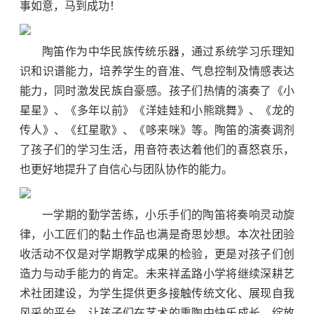
事如意，马到成功！
陶笛作为中华民族传统乐器，通过系统学习乐理知
识和识谱能力，培养学生的音准、气息控制及情感表达
能力，同时激发民族自豪感。孩子们热情的演奏了《小
星星》、《多年以前》《洋娃娃和小熊跳舞》、《龙的
传人》、《红星歌》、《哆来咪》等。陶笛的演奏调剂
了孩子们的学习生活，用音符表达着他们的喜怒哀乐，
也更好地提升了自信心与团队协作的能力。
一学期的勤学苦练，小乐手们的陶笛将奏响灵动旋
律，小工匠们的黏土作品也满是奇思妙想。本次社团验
收活动不仅是对学期教学成果的检验，更是对孩子们创
造力与动手能力的肯定。未来祥孟路小学将继续深耕艺
术社团建设，为学生提供更多接触传统文化、展现自我
风采的平台，让孩子们在艺术的熏陶中快乐成长，绽放