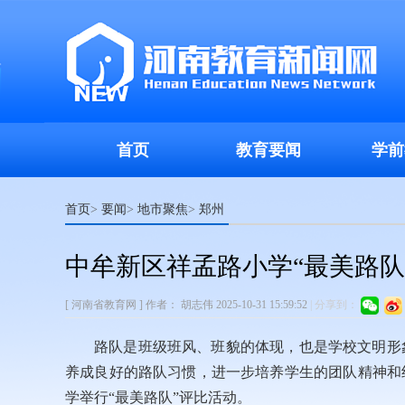
首页
教育要闻
学前
首页
要闻
地市聚焦
郑州
>
>
>
中牟新区祥孟路小学“最美路队
[ 河南省教育网 ]
作者：
胡志伟
2025-10-31 15:59:52
|
分享到：
路队是班级班风、班貌的体现，也是学校文明形
养成良好的路队习惯，进一步培养学生的团队精神和纪律
学举行“最美路队”评比活动。