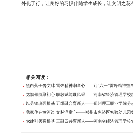
外化于行，让良好的习惯伴随学生成长，让文明之花
相关阅读：
黑白落子传文脉 雷锋精神润童心——迎“六一”雷锋精神暨
党旗领航聚初心 职教赋能展风采——河南省经济管理学校
以劳铸魂强根基 五维融合育新人——郑州理工职业学院劳
我家住在黄河边 文脉润童心——郑州市惠济区实验幼儿园
党建引领强根基 三融四共育新人——河南省经济管理学校