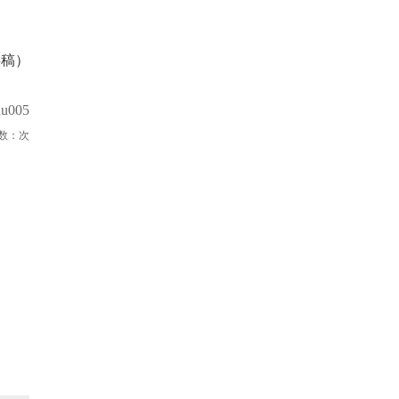
供稿）
u005
数：
次