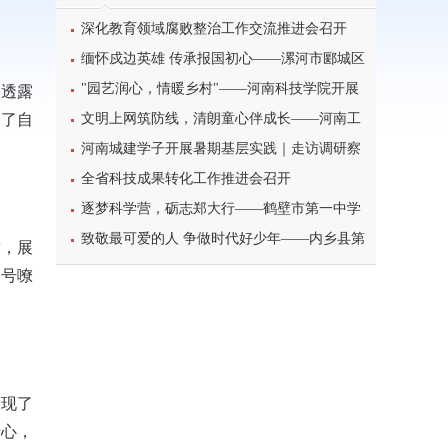
深化教育领域腐败整治工作交流推进会召开
缅怀戍边英雄 传承报国初心——漯河市郾城区
东街小学开展八一建军节主题特色教育活动
"园艺润心，情暖乡村"——河南科技学院开展
中透露
出了自
暑期三下乡心理健康宣讲活动
文明上网筑防线，清朗童心伴成长——河南工
业大学北斗星筑梦志愿服务团队开展科普主题实
河南城建学子开展暑期基层实践｜走访调研察
践课堂
民情，反诈宣传护平安
全省科技成果转化工作推进会召开
逐梦科学营，砺志郑大行——鹤壁市第一中学
学子参加2026年郑州大学高校科学营研学之旅纪
致敬最可爱的人 争做时代好少年——内乡县第
求，展
实
一小学开展暑期“八一”建军节主题实践活动
口号嘹
展现了
于心，