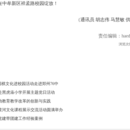
在中牟新区祥孟路校园绽放！
（通讯员 胡志伟 马慧敏 
责任编辑：haed
浏览次
围棋文化进校园活动走进郑州76中
赴黑虎庙小学开展主题党日活动
动教育教学改革的创新与实践
黄河文化课程展示交流活动圆满举办
党建带团建工作经验案例