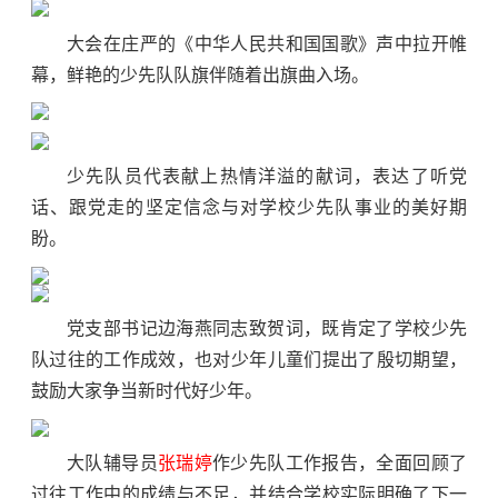
大会在庄严的《中华人民共和国国歌》声中拉开帷
幕，鲜艳的少先队队旗伴随着出旗曲入场。
少先队员代表献上热情洋溢的献词，表达了听党
话、跟党走的坚定信念与对学校少先队事业的美好期
盼。
党支部书记边海燕同志致贺词，既肯定了学校少先
队过往的工作成效，也对少年儿童们提出了殷切期望，
鼓励大家争当新时代好少年。
大队辅导员
张瑞婷
作少先队工作报告，全面回顾了
过往工作中的成绩与不足，并结合学校实际明确了下一