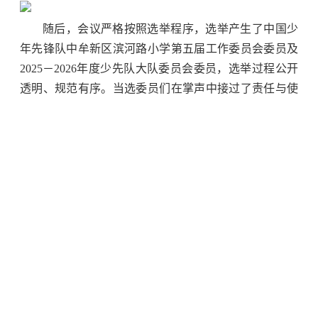
随后，会议严格按照选举程序，选举产生了中国少
年先锋队中牟新区滨河路小学第五届工作委员会委员及
2025－2026年度少先队大队委员会委员，选举过程公开
透明、规范有序。当选委员们在掌声中接过了责任与使
命。
大会最后，全体人员起立呼号，“准备着，为共产主
义事业而奋斗！”“时刻准备着！”嘹亮的口号回荡在报告
厅内，彰显着少年儿童的昂扬斗志。
伴随着退旗曲，中国少年先锋队中牟新区滨河路小
学第五次代表大会圆满完成各项议程，胜利闭幕。
此次少代会的召开，为学校少先队工作注入了新的