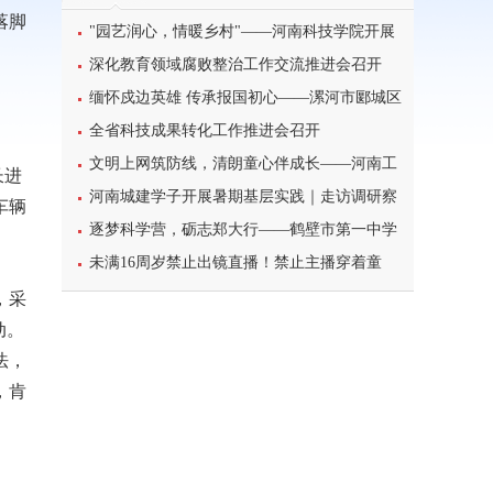
落脚
"园艺润心，情暖乡村"——河南科技学院开展
暑期三下乡心理健康宣讲活动
深化教育领域腐败整治工作交流推进会召开
缅怀戍边英雄 传承报国初心——漯河市郾城区
东街小学开展八一建军节主题特色教育活动
全省科技成果转化工作推进会召开
文明上网筑防线，清朗童心伴成长——河南工
长进
业大学北斗星筑梦志愿服务团队开展科普主题实
河南城建学子开展暑期基层实践｜走访调研察
车辆
践课堂
民情，反诈宣传护平安
逐梦科学营，砺志郑大行——鹤壁市第一中学
学子参加2026年郑州大学高校科学营研学之旅纪
未满16周岁禁止出镜直播！禁止主播穿着童
实
装、校服等模仿未成年人直播
，采
动。
法，
，肯