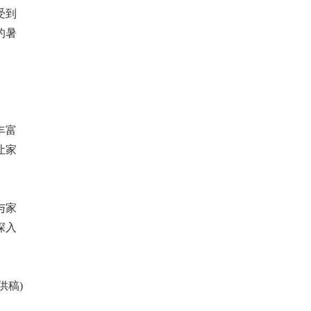
受到
的暑
丰富
让家
与家
深入
供稿)