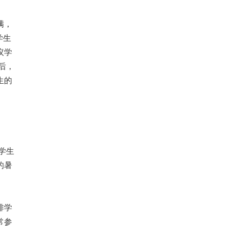
满，
学生
议学
后，
生的
学生
的暑
排学
常参