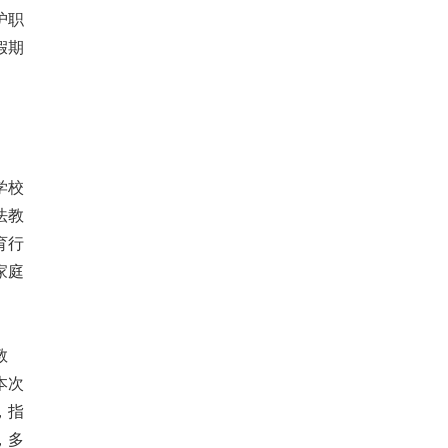
护职
假期
学校
法教
育行
家庭
教
本次
，指
，多