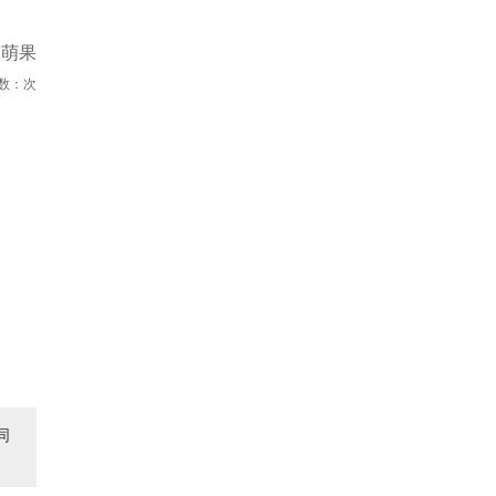
杨萌果
数：
次
同