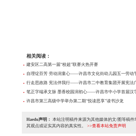
相关阅读：
建安区二高第一届“校超”联赛火热开赛
自理绽芬芳 劳动润童心——许昌市文化街幼儿园五一劳动
行走思政路 宪法伴我行——许昌市二中教育集团开展宪法
笔正字端承文脉 墨香校园润初心——许昌市中小学首届汉
许昌市第三高级中学举办第二期“悦读思享”读书沙龙
Haedu声明：
本站注明稿件来源为其他媒体的文/图等稿件
其观点或证实其内容的真实性。
>>查看本站免责声明