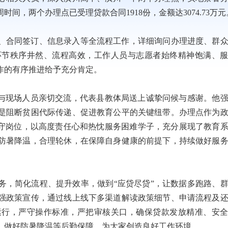
，两个办理点已受理贷款合同1918份，金额达3074.73万元
、合同签订、信息录入等全流程工作，详细询问办理进度、群
环节秩序井然、流程高效，工作人员与志愿者始终精神饱满、
作的有序推进给予充分肯定。
都与现场人员亲切交流，代表县教体局送上诚挚问候与感谢。他
是阻断贫困代际传递、促进教育公平的关键纽带。办理点作为
坚守岗位，以高度责任心和热忱服务困难学子，充分展现了教育
防暑降温，合理轮休，在保障自身健康的前提下，持续做好服
务，简化流程、提升效率，做到“应贷尽贷”，让数据多跑路、
强政策宣传，通过线上线下多渠道解读政策细节、申请流程及
运行，严守操作标准，严把审核关口，确保贷款发放精准、安
，做好防暑降温等后勤保障，为大家创造良好工作环境。