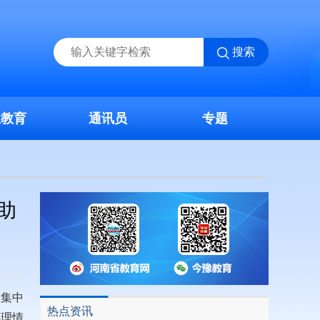
搜索
业教育
通讯员
专题
助
款集中
热点资讯
办理情