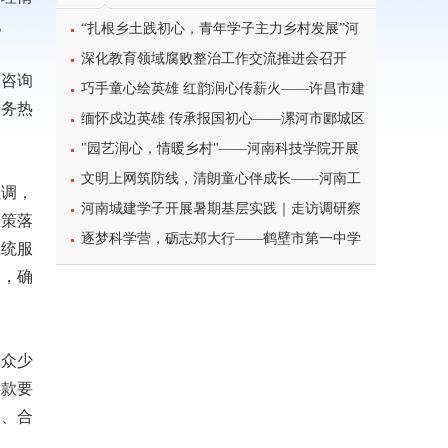
。
“扎根乡土践初心，青年学子主力乡村发展”河
南科技学院暑期三下乡
深化教育领域腐败整治工作交流推进会召开
众咨询
巧手童心绘英雄 红韵润心传薪火——许昌市建
服务热
设路小学二年级主题活动
缅怀戍边英雄 传承报国初心——漯河市郾城区
东街小学开展八一建军节主题特色教育活动
"园艺润心，情暖乡村"——河南科技学院开展
暑期三下乡心理健康宣讲活动
文明上网筑防线，清朗童心伴成长——河南工
强调，
业大学北斗星筑梦志愿服务团队开展科普主题实
河南城建学子开展暑期基层实践｜走访调研察
政策落
践课堂
民情，反诈宣传护平安
逐梦科学营，砺志郑大行——鹤壁市第一中学
系统服
学子参加2026年郑州大学高校科学营研学之旅纪
务，确
实
群众少
还款要
全、合