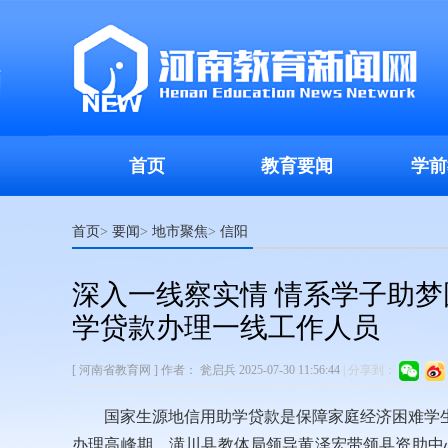
首页
教育要闻
学前
首页
要闻
地市聚焦
信阳
>
>
>
深入一线察实情 情系学子助
学贷款办理一线工作人员
[ 河南省教育网 ]
作者：
瓮启兵
2025-07-30 11:56:44
|
分享到：
国家生源地信用助学贷款是保障家庭经济困难学生
办理高峰期，潢川县教体局领导黄泽宏带领县资助中