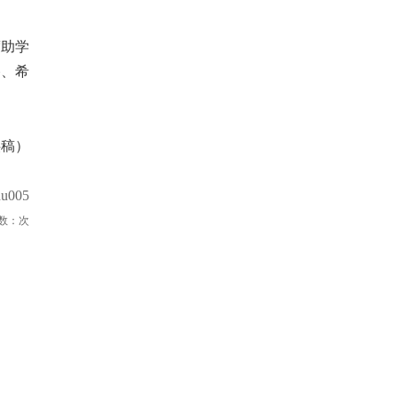
度助学
路、希
供稿）
u005
数：
次