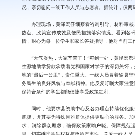
况，亲切慰问一线工作人员与志愿者。据统计，仅两周时间
办理现场，黄泽宏仔细察看咨询引导、材料审核
热点、政策宣传成效及便民措施落实情况。看到各
情，耐心为每一位学生和家长答疑指导，他对当前工
“天气炎热，大家辛苦了！”每到一处，黄泽宏
生源地助学贷款承载着党和国家对学子的深切关怀，
地的“最后一公里”，责任重大。一线人员冒着酷暑
务民生的良好风貌与奉献精神。他反复叮嘱大家注意
保符合条件的学生都能便捷享受政策红利。
同时，他要求县资助中心及各办理点持续优化服
跑腿，尤其要为特殊困难群体提供更贴心的服务。加
求，消除群众顾虑，确保政策家喻户晓。保障规范
规，切实维护学生权益与政策严肃性。关爱一线人员