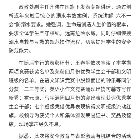
政教处副主任齐伟在国旗下发表专题讲话，通过剖
析近年来触目惊心的溺水事故案例，系统讲解“六不一
会”防溺水要求。她强调，生命是创造人生价值的根本，
要求全体学生严守校纪，远离危险水域，同时仔细传授
溺水自救与互救的规范操作流程，切实提升学生的安全
防范能力。
在随后举行的表彰环节，王春平依次宣读了本学期
两项竞赛获奖名单及荣获四月份优秀学生会干部和文明
班级的名单。在语文知识竞赛中脱颖而出的钟乐等同学
分获一二三等奖；英语小作文竞赛涌现出饶可馨等写作
新秀；霍元康、马宇涵因四月份的突出表现获评优秀学
生会干部；七个班级凭借优异表现摘得文明班级流动红
旗。校领导为获奖个人和集体颁发荣誉证书、奖品及锦
旗，现场掌声经久不息。
据悉，此次将安全教育与表彰激励有机结合的活动