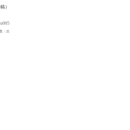
供稿）
u005
数：
次
同