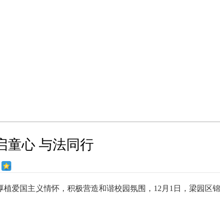
教育
基础教育
高等教育
职
启童心 与法同行
植爱国主义情怀，积极营造和谐校园氛围，12月1日，梁园区
。