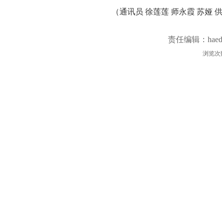
（通讯员 徐莲莲 师永霞 苏娅 
责任编辑：haed
浏览次
院社区开展劳动教育志愿服务活动
均为转载稿，本站转载出于非商业性的教育和科研之目的，并不意味着赞