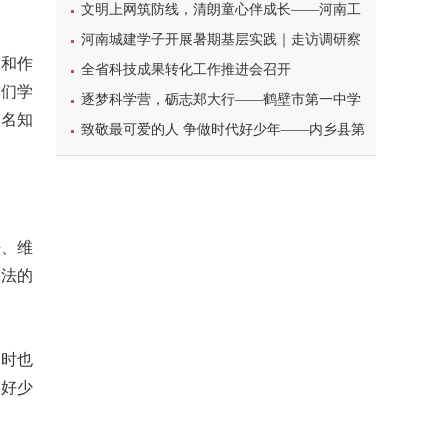
暑期三下乡心理健康宣讲活动
文明上网筑防线，清朗童心伴成长——河南工
业大学北斗星筑梦志愿服务团队开展科普主题实
河南城建学子开展暑期基层实践｜走访调研察
义和作
践课堂
民情，反诈宣传护平安
全省科技成果转化工作推进会召开
学们学
逐梦科学营，砺志郑大行——鹤壁市第一中学
一名知
学子参加2026年郑州大学高校科学营研学之旅纪
致敬最可爱的人 争做时代好少年——内乡县第
实
一小学开展暑期“八一”建军节主题实践活动
法、维
宪法的
同时也
代好少