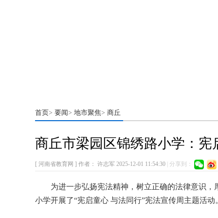
首页
教育要闻
学前
首页
要闻
地市聚焦
商丘
>
>
>
商丘市梁园区锦绣路小学：宪
[ 河南省教育网 ]
作者：
许志军
2025-12-01 11:54:30
|
分享到：
为进一步弘扬宪法精神，树立正确的法律意识，厚
小学开展了“宪启童心 与法同行”宪法宣传周主题活动