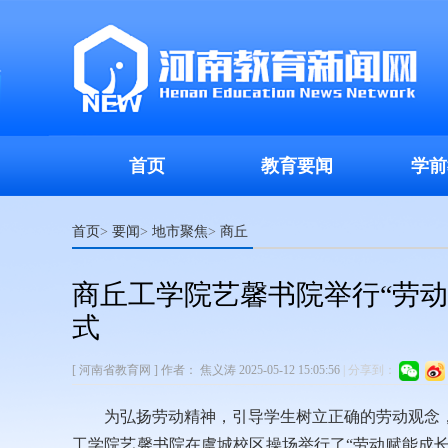
首页
教育要闻
学前
首页
要闻
地市聚焦
商丘
>
>
>
商丘工学院艺馨书院举行“劳动
式
[ 河南省教育网 ]
作者：
焦义涛
2025-05-12 15:05:56
|
分享到：
为弘扬劳动精神，引导学生树立正确的劳动观念，
工学院艺馨书院在虞城校区操场举行了“劳动赋能成长