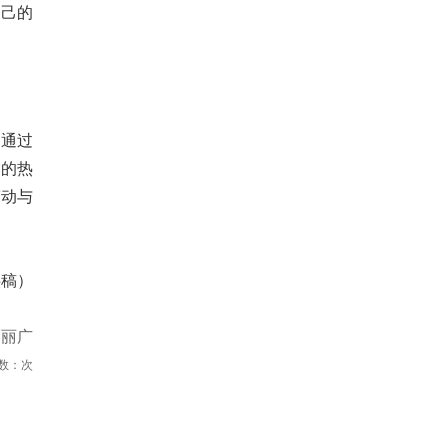
自己的
。通过
践的热
劳动与
稿）
赵丽广
数：
次