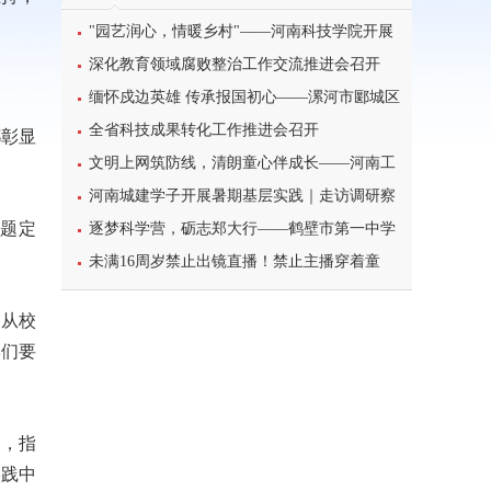
"园艺润心，情暖乡村"——河南科技学院开展
暑期三下乡心理健康宣讲活动
深化教育领域腐败整治工作交流推进会召开
缅怀戍边英雄 传承报国初心——漯河市郾城区
东街小学开展八一建军节主题特色教育活动
全省科技成果转化工作推进会召开
都彰显
文明上网筑防线，清朗童心伴成长——河南工
。
业大学北斗星筑梦志愿服务团队开展科普主题实
河南城建学子开展暑期基层实践｜走访调研察
主题定
践课堂
民情，反诈宣传护平安
逐梦科学营，砺志郑大行——鹤壁市第一中学
学子参加2026年郑州大学高校科学营研学之旅纪
未满16周岁禁止出镜直播！禁止主播穿着童
实
装、校服等模仿未成年人直播
。从校
学们要
义，指
实践中