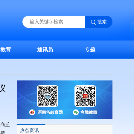
搜索
业教育
通讯员
专题
仪
，商丘
热点资讯
主持，