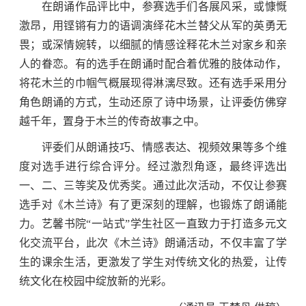
在朗诵作品评比中，参赛选手们各展风采，或慷慨
激昂，用铿锵有力的语调演绎花木兰替父从军的英勇无
畏；或深情婉转，以细腻的情感诠释花木兰对家乡和亲
人的眷恋。有的选手在朗诵时配合着优雅的肢体动作，
将花木兰的巾帼气概展现得淋漓尽致。还有选手采用分
角色朗诵的方式，生动还原了诗中场景，让评委仿佛穿
越千年，置身于木兰的传奇故事之中。
评委们从朗诵技巧、情感表达、视频效果等多个维
度对选手进行综合评分。经过激烈角逐，最终评选出
一、二、三等奖及优秀奖。通过此次活动，不仅让参赛
选手对《木兰诗》有了更深刻的理解，也锻炼了朗诵能
力。艺馨书院“一站式”学生社区一直致力于打造多元文
化交流平台，此次《木兰诗》朗诵活动，不仅丰富了学
生的课余生活，更激发了学生对传统文化的热爱，让传
统文化在校园中绽放新的光彩。