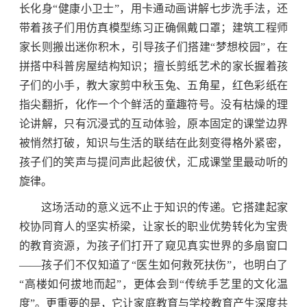
长化身“健康小卫士”，用卡通动画讲解七步洗手法，还
带着孩子们用仿真模型练习正确佩戴口罩；建筑工程师
家长则搬出迷你积木，引导孩子们搭建“梦想校园”，在
拼搭中科普房屋结构知识；擅长剪纸艺术的家长握着孩
子们的小手，教大家剪中秋玉兔、五角星，红色彩纸在
指尖翻折，化作一个个鲜活的童趣符号。没有枯燥的理
论讲解，只有沉浸式的互动体验，原本固定的课堂边界
被悄然打破，知识与生活的联结在此刻变得格外紧密，
孩子们的笑声与提问声此起彼伏，汇成课堂里最动听的
旋律。
这场活动的意义远不止于知识的传递。它搭建起家
校协同育人的坚实桥梁，让家长的职业优势转化为宝贵
的教育资源，为孩子们打开了窥见真实世界的多扇窗口
——孩子们不仅知道了“医生如何救死扶伤”，也明白了
“高楼如何拔地而起”，更体会到“传统手艺里的文化温
度”。更重要的是，它让家庭教育与学校教育产生深度共