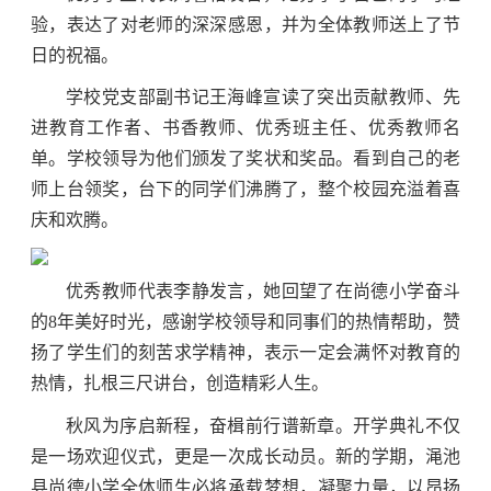
验，表达了对老师的深深感恩，并为全体教师送上了节
日的祝福。
学校党支部副书记王海峰宣读了突出贡献教师、先
进教育工作者、书香教师、优秀班主任、优秀教师名
单。学校领导为他们颁发了奖状和奖品。看到自己的老
师上台领奖，台下的同学们沸腾了，整个校园充溢着喜
庆和欢腾。
优秀教师代表李静发言，她回望了在尚德小学奋斗
的8年美好时光，感谢学校领导和同事们的热情帮助，赞
扬了学生们的刻苦求学精神，表示一定会满怀对教育的
热情，扎根三尺讲台，创造精彩人生。
秋风为序启新程，奋楫前行谱新章。开学典礼不仅
是一场欢迎仪式，更是一次成长动员。新的学期，渑池
县尚德小学全体师生必将承载梦想，凝聚力量，以昂扬