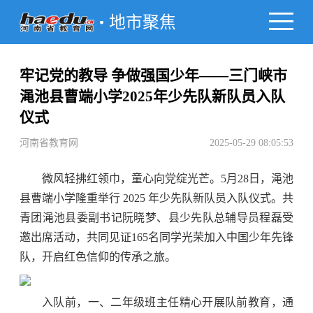
地市聚焦
牢记党的教导 争做强国少年——三门峡市
渑池县曹端小学2025年少先队新队员入队
仪式
河南省教育网
2025-05-29 08:05:53
微风轻拂红领巾，童心向党绽光芒。5月28日，渑池
县曹端小学隆重举行 2025 年少先队新队员入队仪式。共
青团渑池县委副书记阮晓梦、县少先队总辅导员程磊受
邀出席活动，共同见证165名同学光荣加入中国少年先锋
队，开启红色信仰的传承之旅。
入队前，一、二年级班主任精心开展队前教育，通