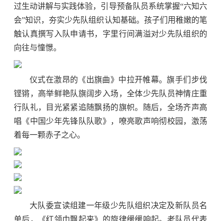
过生动讲解与实践体验，引导预备队员系统掌握“六知六
会”知识，夯实少先队组织认知基础。孩子们用稚嫩的笔
触认真撰写入队申请书，字里行间满溢对少先队组织的
向往与憧憬。
仪式在激昂的《出旗曲》中拉开帷幕。旗手们步伐
铿锵，高举鲜艳队旗阔步入场，全体少先队员神情庄重
行队礼，目光紧紧追随飘扬的旗帜。随后，全场齐声高
唱《中国少年先锋队队歌》，嘹亮歌声响彻校园，激荡
着每一颗赤子之心。
大队委宣读组建一年级少先队组织决定及新队员名
单后，《红领巾飘起来》的旋律缓缓响起。老队员代表