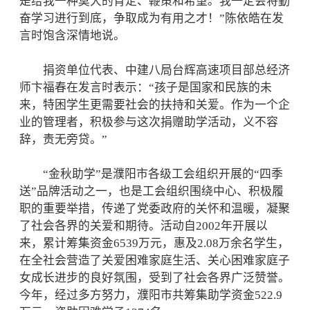
是给我一种莫大的肯定、鞭策和希望。我一定会将勤
奋学习进行到底，争取成为有用之才！”陈依皓在发
言时饱含深情地说。
捐资单位代表、中建八局台辉高速项目部总经济
师卞福春在发言时表示：“孩子是国家和民族的未
来，特困学生更需要社会的扶持和关爱。作为一个企
业的管理者，积极参与这次捐赠助学活动，义不容
辞，责无旁贷。”
“金秋助学”是濮阳市各级工会组织开展的“四季
送”品牌活动之一，也是工会组织围绕中心、积极履
职的重要举措，传递了党委政府的关怀和温暖，凝聚
了社会各界的关爱和期待。活动自2002年开展以
来，累计筹集资金6539万元，惠及2.08万余名学生，
在全社会营造了关爱困难家庭生活、关心困难家庭子
女成长进步的良好氛围，受到了社会各界广泛赞誉。
今年，经过多方努力，濮阳市共筹集助学资金522.9