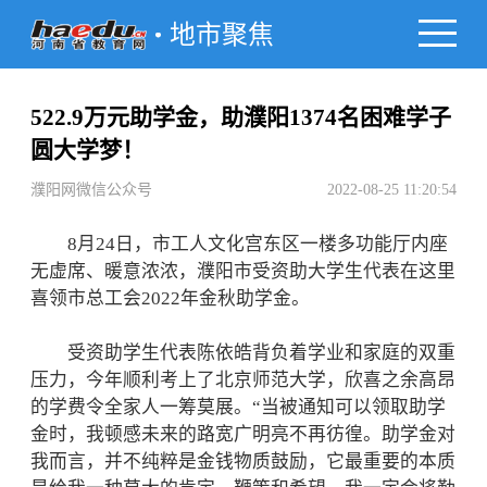
地市聚焦
522.9万元助学金，助濮阳1374名困难学子
圆大学梦！
濮阳网微信公众号
2022-08-25 11:20:54
8月24日，市工人文化宫东区一楼多功能厅内座
无虚席、暖意浓浓，濮阳市受资助大学生代表在这里
喜领市总工会2022年金秋助学金。
受资助学生代表陈依皓背负着学业和家庭的双重
压力，今年顺利考上了北京师范大学，欣喜之余高昂
的学费令全家人一筹莫展。“当被通知可以领取助学
金时，我顿感未来的路宽广明亮不再彷徨。助学金对
我而言，并不纯粹是金钱物质鼓励，它最重要的本质