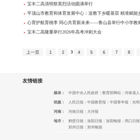
宝丰二高清明祭英烈活动圆满举行
平顶山市教育和体育发展中心：送教下乡暖基层 精准赋能
心育护航育桃李 同心共育新未来——鲁山县举行中小学教
宝丰二高隆重举行2026年高考冲刺大会
3
上一页
1
2
4
5
6
7
8
友情链接
媒体：
中国中央人民政府
|
教育部网站
|
河南省人
纸媒：
人民日报
|
中国教育报
|
中国青年报
|
光明
河南：
河南日报
|
大河报
地市：
鹤壁日报
|
洛阳日报
|
洛阳晚报
|
周口日报
郑州日报
|
郑州晚报