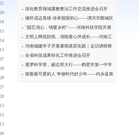
21
深化教育领域腐败整治工作交流推进会召开
20
缅怀戍边英雄 传承报国初心——漯河市郾城区
18
东街小学开展八一建军节主题特色教育活动
"园艺润心，情暖乡村"——河南科技学院开展
15
暑期三下乡心理健康宣讲活动
文明上网筑防线，清朗童心伴成长——河南工
14
业大学北斗星筑梦志愿服务团队开展科普主题实
河南城建学子开展暑期基层实践｜走访调研察
13
践课堂
民情，反诈宣传护平安
全省科技成果转化工作推进会召开
07
逐梦科学营，砺志郑大行——鹤壁市第一中学
30
学子参加2026年郑州大学高校科学营研学之旅纪
致敬最可爱的人 争做时代好少年——内乡县第
28
实
一小学开展暑期“八一”建军节主题实践活动
27
20
15
15
13
09