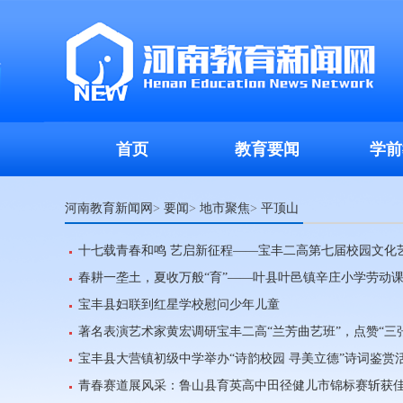
首页
教育要闻
学前
河南教育新闻网
要闻
地市聚焦
平顶山
>
>
>
十七载青春和鸣 艺启新征程——宝丰二高第七届校园文化
春耕一垄土，夏收万般“育”——叶县叶邑镇辛庄小学劳动
宝丰县妇联到红星学校慰问少年儿童
著名表演艺术家黄宏调研宝丰二高“兰芳曲艺班”，点赞“三
宝丰县大营镇初级中学举办“诗韵校园 寻美立德”诗词鉴赏
青春赛道展风采：鲁山县育英高中田径健儿市锦标赛斩获