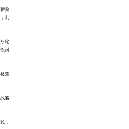
拉萨桑
话，利
务输
不仅耐
助检查
家战略
实践，