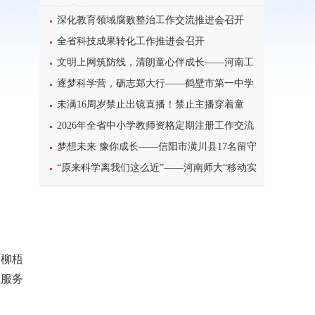
深化教育领域腐败整治工作交流推进会召开
全省科技成果转化工作推进会召开
文明上网筑防线，清朗童心伴成长——河南工
业大学北斗星筑梦志愿服务团队开展科普主题实
逐梦科学营，砺志郑大行——鹤壁市第一中学
践课堂
学子参加2026年郑州大学高校科学营研学之旅纪
未满16周岁禁止出镜直播！禁止主播穿着童
实
装、校服等模仿未成年人直播
2026年全省中小学教师资格定期注册工作交流
暨信息系统使用培训班举办
梦想未来 豫你成长——信阳市潢川县17名留守
儿童赴郑参加省级研学成长营活动
“原来科学离我们这么近”——河南师大“移动实
验室”走进太行山下的乡村课堂
萨柳梧
以服务