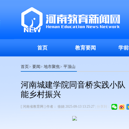
首页
教育要闻
学前
首页
要闻
地市聚焦
平顶山
>
>
>
河南城建学院同音桥实践小队
能乡村振兴
[ 河南省教育网 ]
作者：
徐娟
2025-09-13 13:25:27
|
分享到：