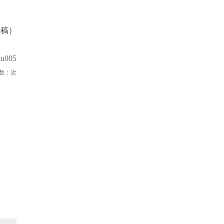
供稿）
u005
数：
次