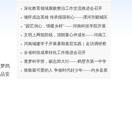
深化教育领域腐败整治工作交流推进会召开
缅怀戍边英雄 传承报国初心——漯河市郾城区
东街小学开展八一建军节主题特色教育活动
"园艺润心，情暖乡村"——河南科技学院开展
暑期三下乡心理健康宣讲活动
文明上网筑防线，清朗童心伴成长——河南工
业大学北斗星筑梦志愿服务团队开展科普主题实
河南城建学子开展暑期基层实践｜走访调研察
践课堂
民情，反诈宣传护平安
全省科技成果转化工作推进会召开
逐梦科学营，砺志郑大行——鹤壁市第一中学
王梦鸽
学子参加2026年郑州大学高校科学营研学之旅纪
致敬最可爱的人 争做时代好少年——内乡县第
食品安
实
一小学开展暑期“八一”建军节主题实践活动