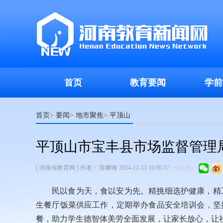
首页
教育要闻
学前
首页
要闻
地市聚焦
平顶山
>
>
>
平顶山市宝丰县市场监督管理
[ 河南省教育网 ]
作者：
陈攀峰
2024-12-13 16:00:37
|
分享到：
民以食为天，食以安为先。精挑细选护健康，精
生餐厅饭菜供应工作，定期举办食品安全培训会，坚
餐，助力学生德智体美劳全面发展，让家长放心，让