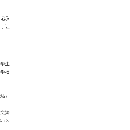
样记录
牌，让
校学生
对学校
供稿）
杨文涛
数：
次