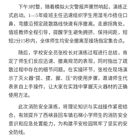
下午3时整，随着模拟火灾警报声骤然响起，演练正
式启动。1—5年级班主任迅速组织学生用湿毛巾捂住口
鼻，弯腰沿预定疏散路线快速有序撤离。走廊拐角处，
值班教师全程引导，提醒学生避免拥挤、保持间距，短
短2分15秒内，全体师生均安全撤离至操场指定集合点。
随后，学校安全员张校长对演练过程进行总结，肯
定了师生们反应迅速、撤离规范的表现，同时指出了疏
散过程中存在的细节问题。在实操环节，张校在现场演
示了灭火器“提、拔、握、压”的使用步骤，邀请师生代
表亲自上手操作，让大家在实践中掌握灭火器材的正确
使用方法。
此次消防安全演练，将理论知识与实战操作紧密结
合，有效提升了西峡县回车镇石梯小学师生的消防安全
意识和应急处置能力，为构建平安校园筑牢了坚实的安
全防线。