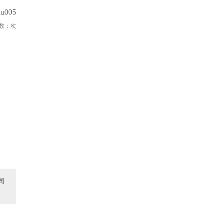
u005
数：
次
同