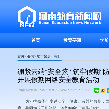
首页
教育要闻
学前
首页
要闻
地市聚焦
南阳
>
>
>
绷紧云端“安全弦” 筑牢假期
开展假期网络安全教育活动
[ 河南省教育网 ]
作者：
马爽
2025-09-12 09:26:32
|
分享到：
为守护孩子们度过安全、健康、有益的假期，
育，共同为孩子们筑起一道坚实的“云端防护锁”。