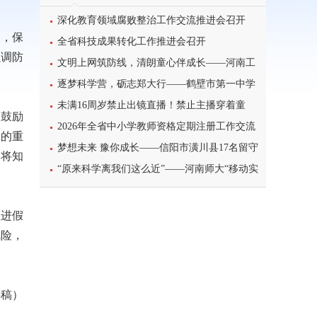
深化教育领域腐败整治工作交流推进会召开
为，保
全省科技成果转化工作推进会召开
强调防
文明上网筑防线，清朗童心伴成长——河南工
。
业大学北斗星筑梦志愿服务团队开展科普主题实
逐梦科学营，砺志郑大行——鹤壁市第一中学
践课堂
学子参加2026年郑州大学高校科学营研学之旅纪
未满16周岁禁止出镜直播！禁止主播穿着童
。鼓励
实
装、校服等模仿未成年人直播
2026年全省中小学教师资格定期注册工作交流
全的重
暨信息系统使用培训班举办
梦想未来 豫你成长——信阳市潢川县17名留守
，将知
儿童赴郑参加省级研学成长营活动
“原来科学离我们这么近”——河南师大“移动实
验室”走进太行山下的乡村课堂
推进假
风险，
供稿）