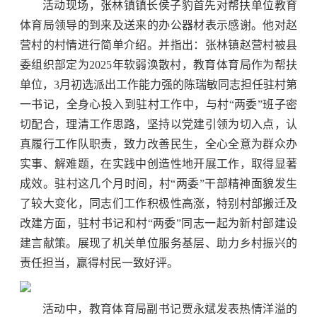
活动现场，张林镇镇长侯子豹首先对帮扶单位教育
体育局领导的到来及送来的办公器材表示感谢。他对赵
营村的村情进行简单介绍。并指出：张林镇赵营村被县
委组织部定为2025年软弱涣散村，教育体育局作为帮扶
单位，3月初选派出工作能力强的陈瑞敏同志担任驻村第
一书记，全身心投入到驻村工作中，与村“两委”班子密
切配合，理清工作思路，坚持以党建引领为切入点，认
真履行工作队职责，致力改善民生，全心全意为群众办
实事、解难题，在实践中创造性地开展工作，取得显著
成效。驻村这几个月时间，村“两委”干部精神面貌发生
了较大变化，同志们工作积极性高涨，特别村部搬迁及
改建方面，驻村书记和村“两委”同志一起为新村部建设
建言献策。展现了机关单位服务基层、助力乡村振兴的
责任担当，赢得村民一致好评。
活动中，教育体育局副书记贾永斌发表热情洋溢的