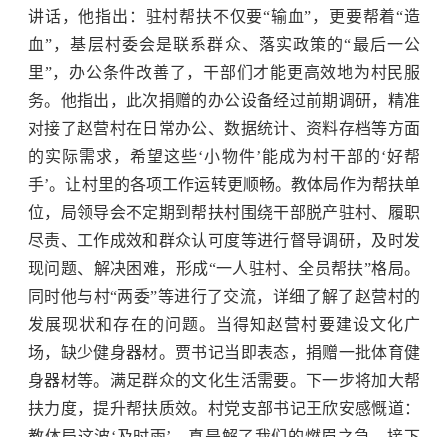
讲话，他指出：驻村帮扶不仅要“输血”，更要帮着“造
血”，基层村委会是联系群众、落实政策的“最后一公
里”，办公条件改善了，干部们才能更高效地为村民服
务。他指出，此次捐赠的办公设备经过前期调研，精准
对接了赵营村在日常办公、数据统计、资料存档等方面
的实际需求，希望这些‘小物件’能成为村干部的‘好帮
手’。让村里的各项工作运转更顺畅。教体局作为帮扶单
位，局领导会不定期到帮扶村围绕干部脱产驻村、履职
尽责、工作成效和群众认可度等进行督导调研，及时发
现问题、解决困难，形成“一人驻村、全员帮扶”格局。
同时他与村“两委”等进行了交流，详细了解了赵营村的
发展现状和存在的问题。当得知赵营村要建设文化广
场，缺少健身器材。贾书记当即表态，捐赠一批体育健
身器材等。满足群众的文化生活需要。下一步将加大帮
扶力度，提升帮扶质效。村党支部书记王欣安感慨道：
教体局这波‘及时雨’，真是解了我们的燃眉之急。接下