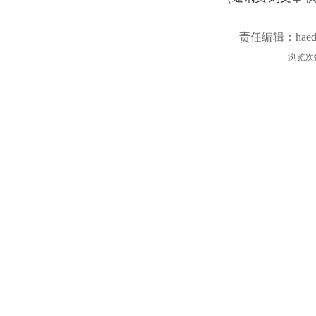
责任编辑：haed
浏览次
进校园主题活动
走进西峡县博物馆主题实践活动
教育
均为转载稿，本站转载出于非商业性的教育和科研之目的，并不意味着赞