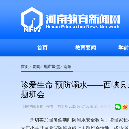
首页
教育要闻
学前
首页
要闻
地市聚焦
南阳
>
>
>
珍爱生命 预防溺水——西峡
题班会
[ 河南省教育网 ]
作者：
刘文举
2025-08-07 09:43:31
|
分享到：
为切实加强暑假期间防溺水安全教育，增强家长
大庄小学开展暑假防溺水线上主题班会活动，将防溺