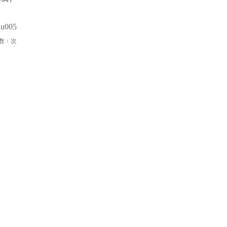
u005
数：
次
同