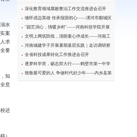
深化教育领域腐败整治工作交流推进会召开
缅怀戍边英雄 传承报国初心——漯河市郾城区
了溺水
东街小学开展八一建军节主题特色教育活动
"园艺润心，情暖乡村"——河南科技学院开展
真实案
暑期三下乡心理健康宣讲活动
文明上网筑防线，清朗童心伴成长——河南工
成人求
业大学北斗星筑梦志愿服务团队开展科普主题实
河南城建学子开展暑期基层实践｜走访调研察
安全要
践课堂
民情，反诈宣传护平安
全省科技成果转化工作推进会召开
逐梦科学营，砺志郑大行——鹤壁市第一中学
学子参加2026年郑州大学高校科学营研学之旅纪
致敬最可爱的人 争做时代好少年——内乡县第
时，知
实
一小学开展暑期“八一”建军节主题实践活动
安全意
学校还
供稿）