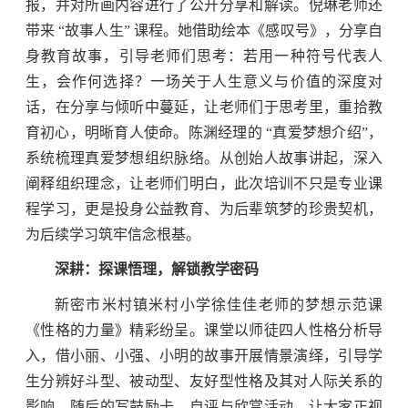
报，并对所画内容进行了公开分享和解读。倪琳老师还
带来 “故事人生” 课程。她借助绘本《感叹号》，分享自
身教育故事，引导老师们思考：若用一种符号代表人
生，会作何选择？一场关于人生意义与价值的深度对
话，在分享与倾听中蔓延，让老师们于思考里，重拾教
育初心，明晰育人使命。陈渊经理的 “真爱梦想介绍”，
系统梳理真爱梦想组织脉络。从创始人故事讲起，深入
阐释组织理念，让老师们明白，此次培训不只是专业课
程学习，更是投身公益教育、为后辈筑梦的珍贵契机，
为后续学习筑牢信念根基。
深耕：探课悟理，解锁教学密码
新密市米村镇米村小学徐佳佳老师的梦想示范课
《性格的力量》精彩纷呈。课堂以师徒四人性格分析导
入，借小丽、小强、小明的故事开展情景演绎，引导学
生分辨好斗型、被动型、友好型性格及其对人际关系的
影响。随后的写鼓励卡、自评与欣赏活动，让大家正视