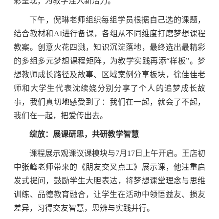
彩呈现，为教学注入新活力。
下午，倪琳老师组织每组学员根据自己选的课题，
结合教材和AI进行备课，各组从不同维度打磨梦想课程
教案。创意火花四溅，知识沉淀落地，最终选出最精彩
的多组多元梦想课程矩阵，为教学实践再添“样板”。梦
想教师成长路径及故事、区域案例分享板块，徐佳佳老
师和大学生代表沈续娆分别分享了个人的追梦成长故
事，我们真切
地
感受到了：我们在一起，就会了不起，
我们在一起，把爱传出去。
绽放：
展课研思
，共研教学智慧
课程展示观课议课模块与7月17日上午开启。王店初
中张峰老师带来的《朋友交叉点工》展示课，他注重启
发式提问，鼓励学生大胆表达，将梦想课堂理念与思维
训练、品德教育融合，让学生在活动中领悟益友、损友
差异，习得交友智慧，思辨与实践并行。