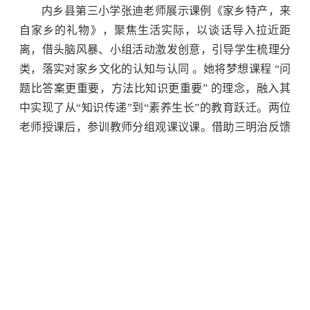
内乡县第三小学张迪老师展示课例《家乡特产，来
自家乡的礼物》，聚焦生活实际，以谈话导入拉近距
离，借头脑风暴、小组活动激发创意，引导学生梳理分
类，落实对家乡文化的认知与认同 。她将梦想课程 “问
题比答案更重要，方法比知识更重要” 的理念，融入其
中实现了从“知识传递”到“素养生长”的教育跃迁。两位
老师授课后，参训教师分组观课议课。借助三明治反馈
法，从总体感受、好的地方、新的创新、新的收获等维
度，剖析课堂亮点与改进方向。
落幕：载梦启航，星光筑教育新篇
经过两天紧张而充实的培训，真爱梦想一星教师培
训落下了帷幕。在结业仪式上，教师们满怀激动地接过
结业证书，这不仅是对他们培训期间努力学习的认可，
更是一份沉甸甸的责任与使命的象征。回首这次培训，
每一位教师都收获满满。他们收获的不仅是专业知识和