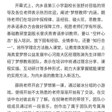
开幕式上，内乡县第三小学副校长张舒对莅临的领
导及各位老师表示热烈欢迎，阐述“梦想教师”内涵，期
待老师们在培训中探规律、汲经验、碰火花、思教育，
并承诺承办方会做好保障工作，祝愿老师们学有所获。
基础教研室副股长曾庆燕寄语参训教师，要以 “空杯心
态” 投入培训，放下固有经验、全情参与，还要 “知行合
一”，将所学理念方法融入课堂，让教育焕发新活力。上
海真爱梦想公益发展中心河南大区经理陈渊先生详细介
绍了梦想教练团队，表示在培训中将通过理念分享、课
程实操、互动研讨等多种形式，助力大家掌握赋能课堂
的实用方法，为内乡县的教育注入新活力。
薛鸽老师开启了梦想第一课，通过破冰分组的小游
戏，使得开始不太熟悉的老师渐渐开始有了交谈，在交
谈中也对彼此有了了解。在倪琳老师的带领下，团队小
组成员通过听一段音乐，创作出了属于团队的专属海