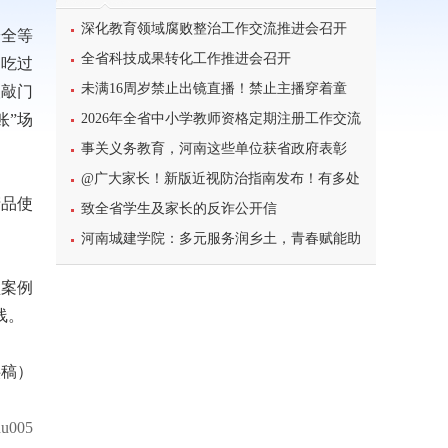
深化教育领域腐败整治工作交流推进会召开
安全等
全省科技成果转化工作推进会召开
不吃过
未满16周岁禁止出镜直播！禁止主播穿着童
人敲门
账”场
装、校服等模仿未成年人直播
2026年全省中小学教师资格定期注册工作交流
暨信息系统使用培训班举办
事关义务教育，河南这些单位获省政府表彰
@广大家长！新版近视防治指南发布！有多处
产品使
调整！
致全省学生及家长的反诈公开信
河南城建学院：多元服务润乡土，青春赋能助
振兴
型案例
线。
供稿）
u005