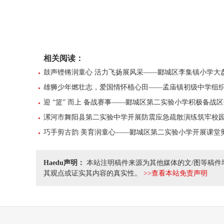
相关阅读：
鼓声铿锵润童心 活力飞扬展风采——郾城区李集镇小学大
雄狮少年燃壮志，爱国情怀植心田——孟庙镇初级中学组
迎 “篮” 而上 备战赛事——郾城区第二实验小学积极备战
漯河市舞阳县第二实验中学开展防震应急疏散演练筑牢校
巧手剪古韵 美育润童心——郾城区第二实验小学开展课堂
Haedu声明：
本站注明稿件来源为其他媒体的文/图等稿件
其观点或证实其内容的真实性。
>>查看本站免责声明