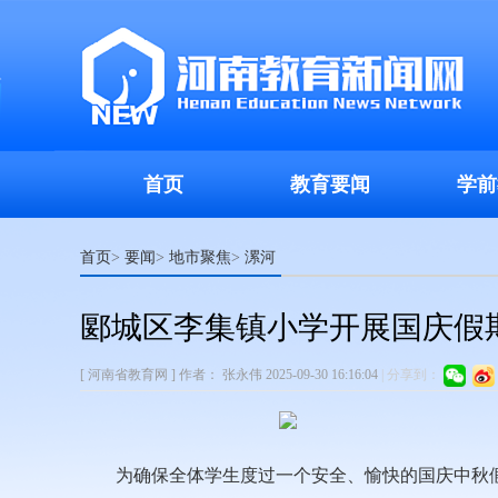
首页
教育要闻
学前
首页
要闻
地市聚焦
漯河
>
>
>
郾城区李集镇小学开展国庆假
[ 河南省教育网 ]
作者：
张永伟
2025-09-30 16:16:04
|
分享到：
为确保全体学生度过一个安全、愉快的国庆中秋假