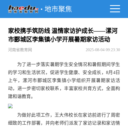
地市聚焦
家校携手筑防线 温情家访护成长——漯河
市郾城区李集镇小学开展暑期家访活动
河南省教育网
2025-08-04 09:23:30
为了进一步落实暑期学生安全情况和暑假期间学生
的学习和生活状况，促进学生健康、安全成长，8月4日
上午，漯河市郾城区李集镇小学组织开展暑期家访活
动，进一步密切家校联系，丰富家校共育方式，全面构
建和谐教育。
为做好此项工作，王大伟校长在家访前进行了周密
细致的工作部署，并向老师们派发了家访记录和家访情