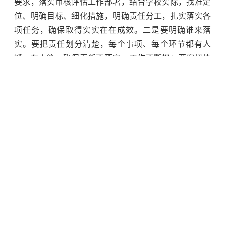
要求，落实审核评估工作部署，结合学校实际，找准定
位、明确目标、细化措施，明确责任分工，扎实落实各
项任务，确保取得实实在在成效。二是要明确谁来落
实。要把责任划分清楚，每个事项、每个环节都有人
抓、有人管，确保责任不落空、工作不断档；要密切协
作、互相配合，强化大局意识，形成工作合力；要坚持
上下一致，推动部门之间有效衔接、有机结合；要坚持
领导带头，以上率下、示范带动，形成相互支持、团结
合作的工作局面。三是要明确怎么落实。各单位要把强
抓落实作为做好工作的重中之重，要以争一流的精神状
态，不折不扣抓落实，雷厉风行抓落实，敢作善为抓落
实，求真务实抓落实，以“功成不必在我”的境界和“功成
必定有我”的担当，全力以赴推动各项工作创新突破，力
争创出更多工作亮点，全力开好局、起好步，奋力开创
学校事业高质量发展新局面，以优异成绩迎接本科教育
教学审核评估。