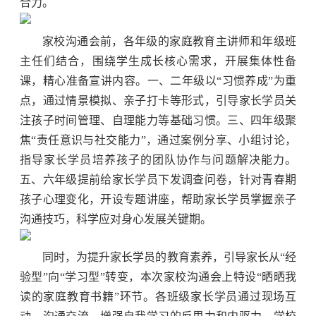
合力。
家校沟通会前，
各年级
的家庭教育主讲师和年级班
主任们结合，
围绕学生成长核心需求，开展
集体性备
课，精心准备宣讲内容
。一、二年级以“习惯养成”为重
点，通过情景模拟、亲子打卡等形式，引导家长
学员
关
注孩子时间管理、自理能力等基础习惯
。
三、四年级聚
焦“责任意识与社交能力”，通过案例分享、小组讨论，
指导家长
学员
培养孩子的团队协作与问题解决能力
。
五、六年级
提前给家长学员下发调查问卷，
针对青春期
孩子
心理变化，开设专题讲座，帮助家长
学员
掌握亲子
沟通技巧，科学应对身心发展关键期。
同时，
为提升家长
学员的
教育素养，
引导家长从“经
验型”向“学习型”转变
，
本次家校沟通会上特设“晒晒我
读的家庭教育书籍”环节。各班级家长学员通过现场互