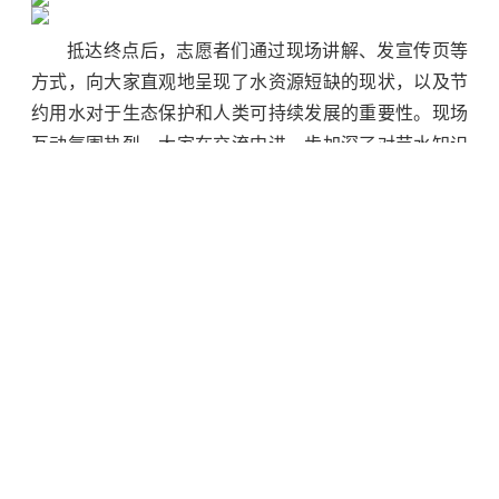
抵达终点后，志愿者们通过现场讲解、发宣传页等
方式，向大家直观地呈现了水资源短缺的现状，以及节
约用水对于生态保护和人类可持续发展的重要性。现场
互动氛围热烈，大家在交流中进一步加深了对节水知识
的理解和认识。
通过此次活动，不仅让老年学校的学员们深入了解
了家乡湨河的历史，在徒步中锻炼了身体、亲近了自
然，更在全社会范围内产生了积极影响，强化了节约用
水、保护水资源的意识。济源市天坛路幼儿园的志愿者
们以实际行动，为世界水日中国水周宣传添砖加瓦，也
为守护家乡的水源、传承家乡文化踏出了坚实有力的一
步。
（通讯员 王雅新 供稿）