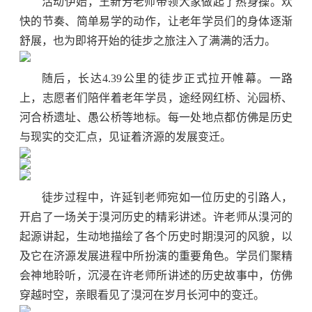
活动伊始，王新芳老师带领大家做起了热身操。欢
快的节奏、简单易学的动作，让老年学员们的身体逐渐
舒展，也为即将开始的徒步之旅注入了满满的活力。
随后，长达4.39公里的徒步正式拉开帷幕。一路
上，志愿者们陪伴着老年学员，途经网红桥、沁园桥、
河合桥遗址、愚公桥等地标。每一处地点都仿佛是历史
与现实的交汇点，见证着济源的发展变迁。
徒步过程中，许延钊老师宛如一位历史的引路人，
开启了一场关于湨河历史的精彩讲述。许老师从湨河的
起源讲起，生动地描绘了各个历史时期湨河的风貌，以
及它在济源发展进程中所扮演的重要角色。学员们聚精
会神地聆听，沉浸在许老师所讲述的历史故事中，仿佛
穿越时空，亲眼看见了湨河在岁月长河中的变迁。